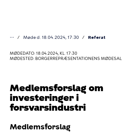
Gå
til
hovedindhold
⋯
Møde d. 18.04.2024, 17:30
Referat
Du
er
MØDEDATO: 18.04.2024, KL. 17:30
MØDESTED: BORGERREPRÆSENTATIONENS MØDESAL
her
Medlemsforslag om
investeringer i
forsvarsindustri
Medlemsforslag