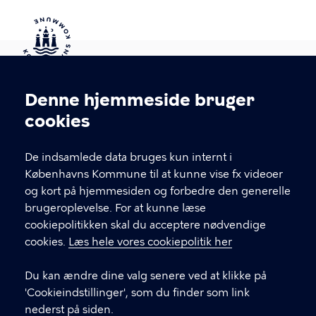
Kontakt Københavns Kommune
Denne hjemmeside bruger
Cookieindstillinger
cookies
T
33 66 33 66
l
Find andre kontakter her
f
De indsamlede data bruges kun internt i
.
Københavns Kommune til at kunne vise fx videoer
CVR-nummer
64942212
og kort på hjemmesiden og forbedre den generelle
brugeroplevelse. For at kunne læse
GENVEJE
cookiepolitikken skal du acceptere nødvendige
cookies.
Læs hele vores cookiepolitik her
Hvis du vil klage
Du kan ændre dine valg senere ved at klikke på
Digital Post
'Cookieindstillinger', som du finder som link
Databeskyttelse
nederst på siden.