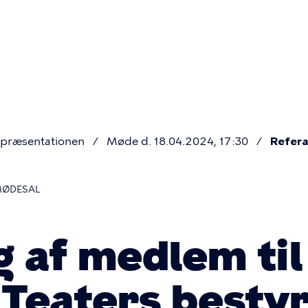
Primær
navigatio
præsentationen
Møde d. 18.04.2024, 17:30
Refera
MØDESAL
 af medlem til
Teaters bestyr