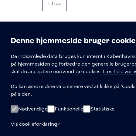
Til top
Denne hjemmeside bruger cookie
Cookieindstil
De indsamlede data bruges kun internt i Københavns 
på hjemmesiden og forbedre den generelle brugerople
Kontakt Københavns Kommune
skal du acceptere nødvendige cookies.
Læs hele vores
T
33 66 33 66
Du kan ændre dine valg senere ved at klikke på 'Cooki
l
på siden.
Find andre kontakter her
f
.
CVR-nummer
64942212
Nødvendige
Funktionelle
Statistiske
Vis cookieforklaring