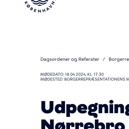
Gå
til
hovedindhold
Dagsordener og Referater
Borgerre
Du
MØDEDATO: 18.04.2024, KL. 17:30
MØDESTED: BORGERREPRÆSENTATIONENS 
er
Udpegning
her
Nørrebro 