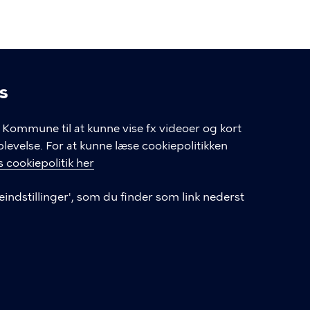
s
linger
Kommune til at kunne vise fx videoer og kort
velse. For at kunne læse cookiepolitikken
GENVEJE
 cookiepolitik her
eindstillinger', som du finder som link nederst
Hvis du vil klage
Databeskyttelse
Tilgængelighedserklæring
English
Cookieindstillinger