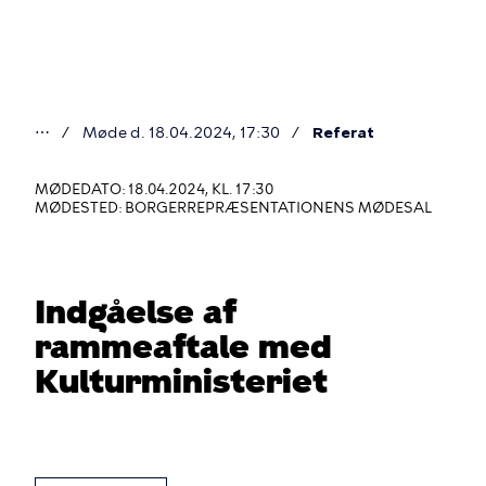
Gå
til
hovedindhold
⋯
Møde d. 18.04.2024, 17:30
Referat
Du
er
MØDEDATO: 18.04.2024, KL. 17:30
MØDESTED: BORGERREPRÆSENTATIONENS MØDESAL
her
Indgåelse af
rammeaftale med
Kulturministeriet