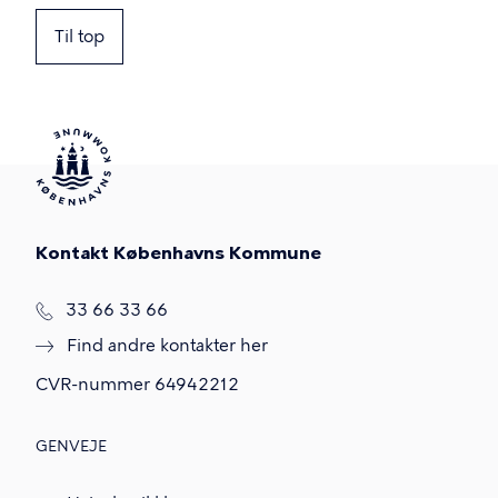
Til top
Kontakt Københavns Kommune
T
33 66 33 66
l
Find andre kontakter her
f
.
CVR-nummer
64942212
GENVEJE