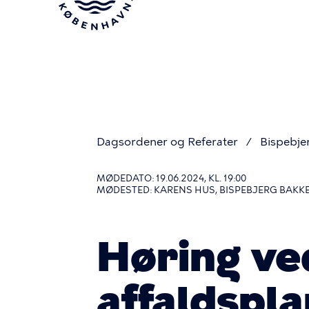
Gå
til
hovedindhold
Dagsordener og Referater
Bispebje
Du
MØDEDATO: 19.06.2024, KL. 19:00
MØDESTED: KARENS HUS, BISPEBJERG BAKKE
er
Høring ve
her
affaldspl