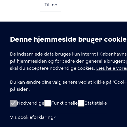
Til top
Denne hjemmeside bruger cookie
Cookieindstil
De indsamlede data bruges kun internt i Københavns 
på hjemmesiden og forbedre den generelle brugerople
Kontakt Københavns Kommune
skal du acceptere nødvendige cookies.
Læs hele vores
T
33 66 33 66
Du kan ændre dine valg senere ved at klikke på 'Cooki
l
på siden.
Find andre kontakter her
f
.
CVR-nummer
64942212
Nødvendige
Funktionelle
Statistiske
Vis cookieforklaring