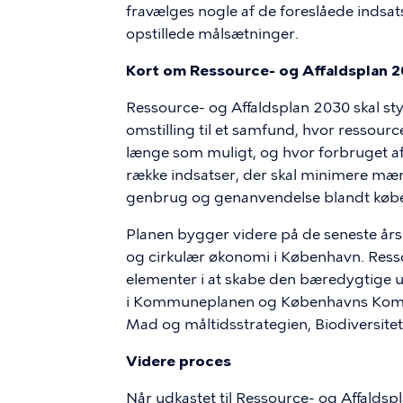
f
ravælges nogle af de foreslåede indsats
opstillede målsætninger.
Kort om Ressource- og Affaldsplan 
Ressource- og Affaldsplan 2030 skal
omstilling til et samfund, hvor ressourc
længe som muligt, og hvor forbruget a
række ind­satser, der skal minimere m
genbrug og genanvendelse blandt køb
Planen bygger videre på de seneste års
og cirkulær økonomi i København. Resso
elementer i at skabe den bæredygtige 
i Kommuneplanen og Københavns Kommu
Mad og måltidsstrategien, Biodiversit
Videre proces
Når udkastet til Ressource- og Affaldspl