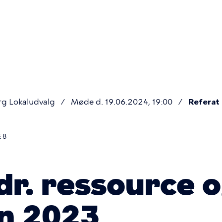
Primær
navigatio
rg Lokaludvalg
Møde d. 19.06.2024, 19:00
Referat
 8
dr. ressource 
an 2023