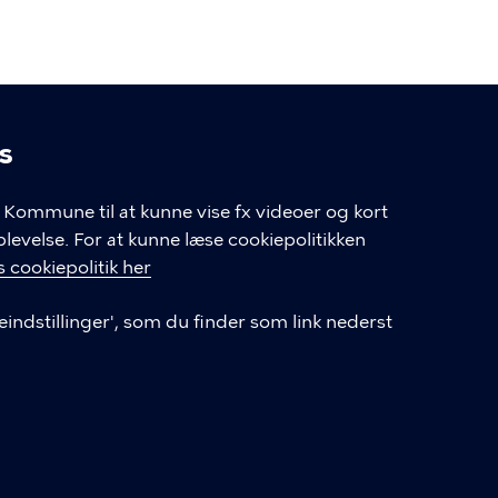
s
linger
Kommune til at kunne vise fx videoer og kort
velse. For at kunne læse cookiepolitikken
GENVEJE
 cookiepolitik her
eindstillinger', som du finder som link nederst
Hvis du vil klage
Databeskyttelse
Tilgængelighedserklæring
English
Cookieindstillinger