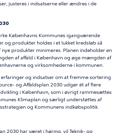
er, justeres i indsatserne eller ændres i de
2030
 styrke Københavns Kommunes igangværende
er og produkter holdes i et lukket kredsløb så
f nye produkter minimeres. Planen indeholder en
ængden af affald i København og øge mængden af
enhavnerne og virksomhederne i kommunen.
 erfa­ringer og indsatser om at fremme sortering
urce- og Affaldsplan 2030 udgør ét af flere
udvikling i København, som i øvrigt rammesættes
nes Klimaplan og særligt understøttes af
etsstrategien og Kommunens indkøbspolitik.
an 2030 har været i høring, vil Teknik- og