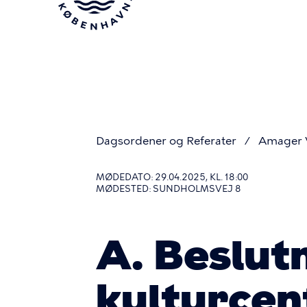
Gå
til
hovedindhold
Dagsordener og Referater
Amager V
Du
MØDEDATO: 29.04.2025, KL. 18:00
MØDESTED: SUNDHOLMSVEJ 8
er
A. Beslutn
her
kulturce