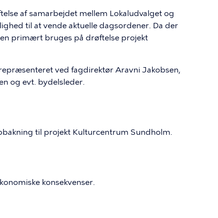
telse af samarbejdet mellem Lokaludvalget og
jlighed til at vende aktuelle dagsordener. Da der
iden primært bruges på drøftelse projekt
e repræsenteret ved fagdirektør Aravni Jakobsen,
n og evt. bydelsleder.
 opbakning til projekt Kulturcentrum Sundholm.
 økonomiske konsekvenser.