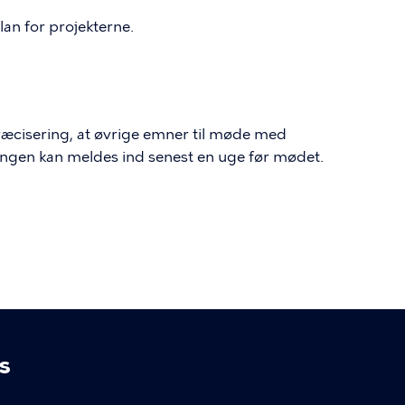
an for projekterne.
ræcisering, at øvrige emner til møde med
tningen kan meldes ind senest en uge før mødet.
s