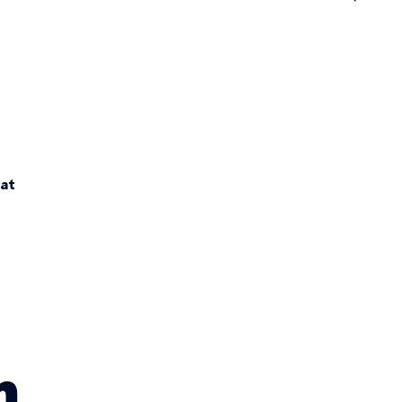
n
at
m