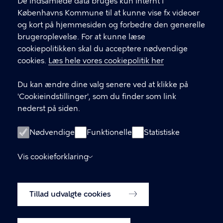
f
De indsamlede data bruges kun internt i
.
Københavns Kommune til at kunne vise fx videoer
CVR-nummer
64942212
og kort på hjemmesiden og forbedre den generelle
brugeroplevelse. For at kunne læse
GENVEJE
cookiepolitikken skal du acceptere nødvendige
cookies.
Læs hele vores cookiepolitik her
Hvis du vil klage
Du kan ændre dine valg senere ved at klikke på
Digital Post
'Cookieindstillinger', som du finder som link
Databeskyttelse
nederst på siden.
Job
Nødvendige
Funktionelle
Statistiske
Tilgængelighedserklæring
Vis cookieforklaring
Om hjemmesiden
English
Cookiepolitik
Tillad udvalgte cookies
Cookieindstillinger