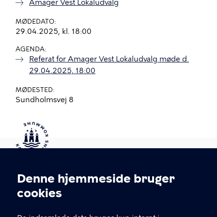
Amager Vest Lokaludvalg
MØDEDATO
29.04.2025, kl. 18:00
AGENDA
Referat for Amager Vest Lokaludvalg møde d.
29.04.2025, 18:00
MØDESTED
Sundholmsvej 8
Kontakt Københavns Kommune
Denne hjemmeside bruger
Cookieindstillinger
cookies
T
33 66 33 66
l
Find andre kontakter her