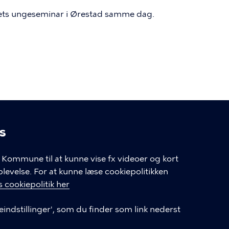
gets ungeseminar i Ørestad samme dag.
s
linger
Kommune til at kunne vise fx videoer og kort
velse. For at kunne læse cookiepolitikken
GENVEJE
 cookiepolitik her
eindstillinger', som du finder som link nederst
Hvis du vil klage