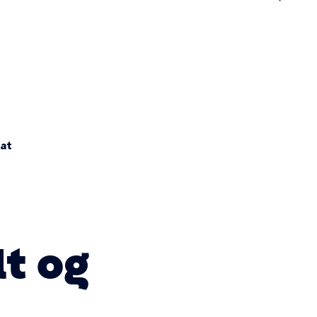
n
at
t og