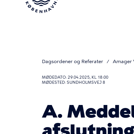
Gå
til
hovedindhold
Dagsordener og Referater
Amager V
Du
MØDEDATO: 29.04.2025, KL. 18:00
MØDESTED: SUNDHOLMSVEJ 8
er
A. Meddel
her
afslutnin