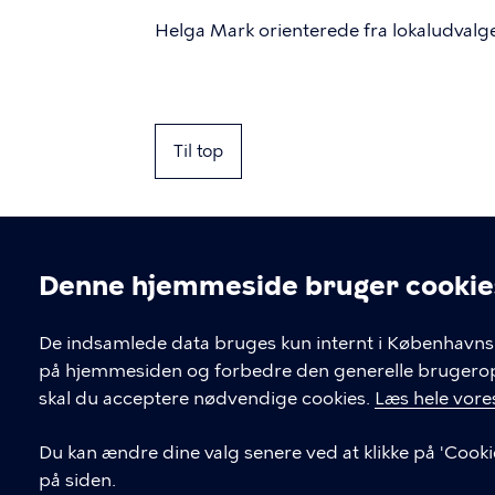
Helga Mark orienterede fra lokaludval
Til top
Denne hjemmeside bruger cookie
Cookieindstil
De indsamlede data bruges kun internt i Københavns 
på hjemmesiden og forbedre den generelle brugerople
Kontakt Københavns Kommune
skal du acceptere nødvendige cookies.
Læs hele vores
T
33 66 33 66
Du kan ændre dine valg senere ved at klikke på 'Cooki
l
på siden.
Find andre kontakter her
f