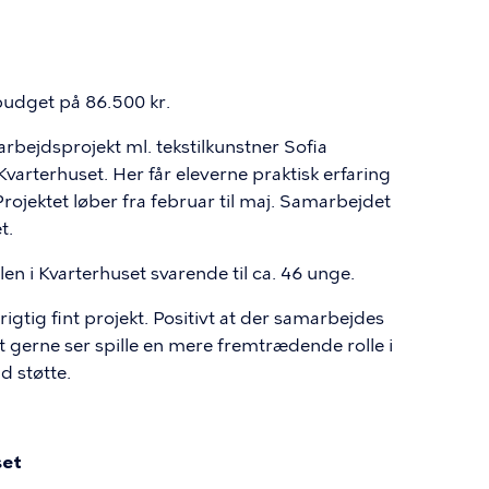
t
budget på 86.500 kr.
arbejdsprojekt ml. tekstilkunstner Sofia
rterhuset. Her får eleverne praktisk erfaring
ojektet løber fra februar til maj. Samarbejdet
t.
en i Kvarterhuset svarende til ca. 46 unge.
t rigtig fint projekt. Positivt at der samarbejdes
erne ser spille en mere fremtrædende rolle i
d støtte.
set