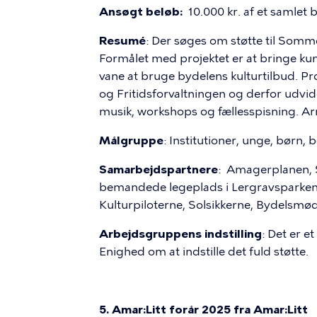
Ansøgt beløb:
10.000 kr. af et samlet 
Resumé
: Der søges om støtte til Somm
Formålet med projektet er at bringe kuns
vane at bruge bydelens kulturtilbud. Proj
og Fritidsforvaltningen og derfor udvid
musik, workshops og fællesspisning. Ar
Målgruppe
: Institutioner, unge, børn,
Samarbejdspartnere
: Amagerplanen, 
bemandede legeplads i Lergravsparken 
Kulturpiloterne, Solsikkerne, Bydelsmø
Arbejdsgruppens indstilling
: Det er 
Enighed om at indstille det fuld støtte.
5. Amar:Litt forår 2025 fra Amar:Litt