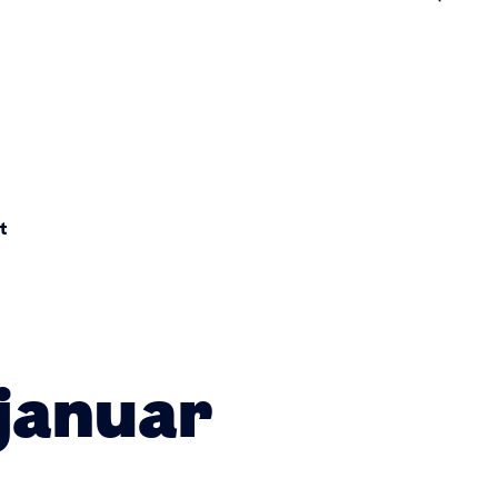
n
t
 januar