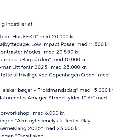
 indstiller at
"Åbent Hus FFKD" med 20.000 kr.
Tøjbyttedage: Low Impact Posse"med 11.500 kr.
"Kontraster Mødes" med 20.550 kr.
"Sommer i Baggården" med 10.000 kr.
Amar:Litt forår 2025" med 25.000 kr.
Støtte til frivillige ved Copenhagen Open" med
Vi elsker bøger – Troldmandsdag" med 15.000 kr.
"Naturcenter Amager Strand fylder 10 år" med
"Korworkshop" med 6.000 kr.
ingen "Akut nyt scenelys til Teater Play"
 "BørneKlang 2025" med 25.000 kr.
ningen "Flyvefisken"