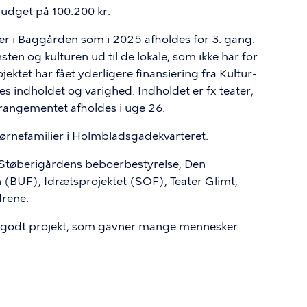
budget på 100.200 kr.
er i Baggården som i 2025 afholdes for 3. gang.
ten og kulturen ud til de lokale, som ikke har for
ektet har fået yderligere finansiering fra Kultur-
es indholdet og varighed. Indholdet er fx teater,
rangementet afholdes i uge 26.
 børnefamilier i Holmbladsgadekvarteret.
Støberigårdens beboerbestyrelse, Den
(BUF), Idrætsprojektet (SOF), Teater Glimt,
drene.
et godt projekt, som gavner mange mennesker.