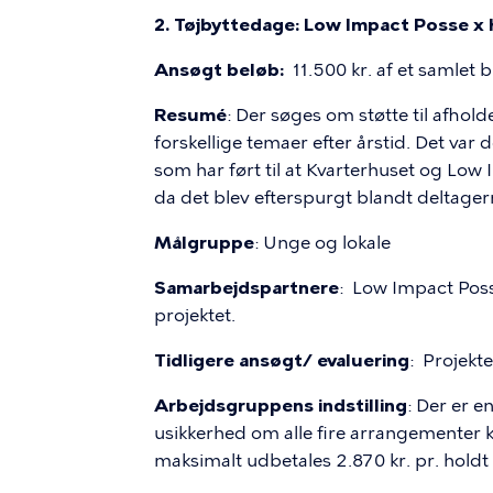
2. Tøjbyttedage: Low Impact Posse x 
Ansøgt beløb:
11.500 kr. af et samlet 
Resumé
: Der søges om støtte til afhold
forskellige temaer efter årstid. Det var 
som har ført til at Kvarterhuset og Lo
da det blev efterspurgt blandt deltager
Målgruppe
: Unge og lokale
Samarbejdspartnere
: Low Impact Pos
projektet.
Tidligere ansøgt/ evaluering
: Projekte
Arbejdsgruppens indstilling
: Der er e
usikkerhed om alle fire arrangementer kan
maksimalt udbetales 2.870 kr. pr. hold