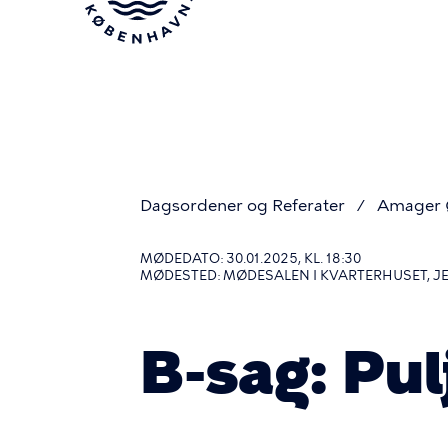
Gå
til
hovedindhold
Dagsordener og Referater
Amager Ø
Du
MØDEDATO: 30.01.2025, KL. 18:30
MØDESTED: MØDESALEN I KVARTERHUSET, 
er
B-sag: Pu
her