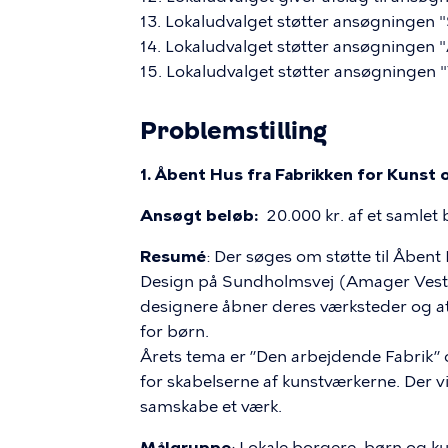
13. Lokaludvalget støtter ansøgningen "
14. Lokaludvalget støtter ansøgningen
15. Lokaludvalget støtter ansøgningen
Problemstilling
1. Åbent Hus fra Fabrikken for Kunst 
Ansøgt beløb:
20.000 kr. af et samlet 
Resumé
: Der søges om støtte til Åben
Design på Sundholmsvej (Amager Vest) 
designere åbner deres værksteder og atel
for børn.
Årets tema er ”Den arbejdende Fabrik” 
for skabelserne af kunstværkerne. Der vi
samskabe et værk.
Målgruppe
: Lokale borgere, børn og k