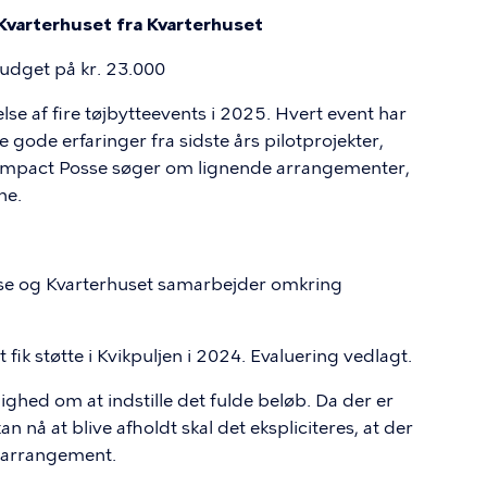
Kvarterhuset fra Kvarterhuset
budget på kr. 23.000
else af fire tøjbytteevents i 2025. Hvert event har
de gode erfaringer fra sidste års pilotprojekter,
w Impact Posse søger om lignende arrangementer,
ne.
se og Kvarterhuset samarbejder omkring
t fik støtte i Kvikpuljen i 2024. Evaluering vedlagt.
nighed om at indstille det fulde beløb. Da der er
 nå at blive afholdt skal det ekspliciteres, at der
t arrangement.