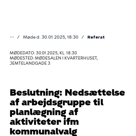
Gå
til
hovedindhold
⋯
Møde d. 30.01.2025, 18:30
Referat
Du
er
MØDEDATO: 30.01.2025, KL. 18:30
MØDESTED: MØDESALEN I KVARTERHUSET,
her
JEMTELANDGADE 3
Beslutning: Nedsættelse
af arbejdsgruppe til
planlægning af
aktiviteter ifm
kommunalvalg