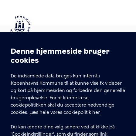
Kontakt Københavns Kommune
Denne hjemmeside bruger
Cookieindstillinger
cookies
T
33 66 33 66
l
Find andre kontakter her
f
De indsamlede data bruges kun internt i
.
Københavns Kommune til at kunne vise fx videoer
CVR-nummer
64942212
og kort på hjemmesiden og forbedre den generelle
brugeroplevelse. For at kunne læse
GENVEJE
cookiepolitikken skal du acceptere nødvendige
cookies.
Læs hele vores cookiepolitik her
Hvis du vil klage
Du kan ændre dine valg senere ved at klikke på
Digital Post
'Cookieindstillinger', som du finder som link