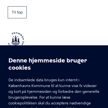
Til top
Kontakt Københavns Kommune
Denne hjemmeside bruger
Cookieindstillinger
cookies
T
33 66 33 66
l
Find andre kontakter her
f
De indsamlede data bruges kun internt i
.
Københavns Kommune til at kunne vise fx videoer
CVR-nummer
64942212
og kort på hjemmesiden og forbedre den generelle
brugeroplevelse. For at kunne læse
GENVEJE
cookiepolitikken skal du acceptere nødvendige