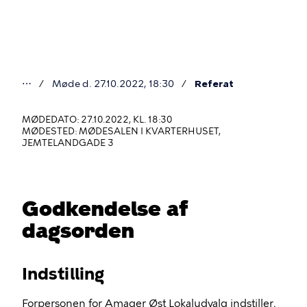
Gå
til
hovedindhold
⋯
Møde d. 27.10.2022, 18:30
Referat
Du
er
MØDEDATO: 27.10.2022, KL. 18:30
MØDESTED: MØDESALEN I KVARTERHUSET,
her
JEMTELANDGADE 3
Godkendelse af
dagsorden
Indstilling
Forpersonen for Amager Øst Lokaludvalg indstiller,