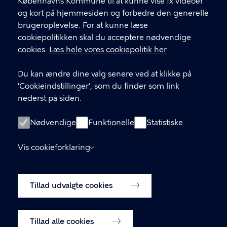
Københavns Kommune til at kunne vise fx videoer
CVR-nummer
64942212
og kort på hjemmesiden og forbedre den generelle
brugeroplevelse. For at kunne læse
GENVEJE
cookiepolitikken skal du acceptere nødvendige
cookies.
Læs hele vores cookiepolitik her
Hvis du vil klage
Du kan ændre dine valg senere ved at klikke på
Digital Post
'Cookieindstillinger', som du finder som link
Databeskyttelse
nederst på siden.
Job
Nødvendige
Funktionelle
Statistiske
Tilgængelighedserklæring
Vis cookieforklaring
Om hjemmesiden
English
Cookiepolitik
Tillad udvalgte cookies
Cookieindstillinger
Tillad alle cookies