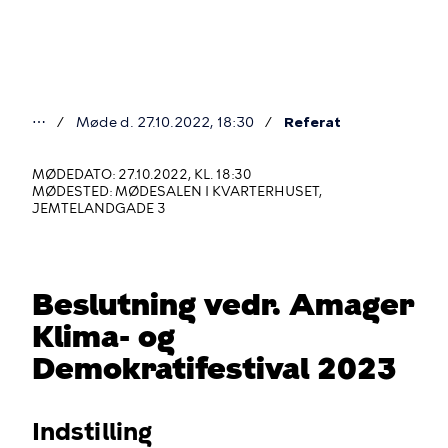
Gå
til
hovedindhold
⋯
Møde d. 27.10.2022, 18:30
Referat
Du
er
MØDEDATO: 27.10.2022, KL. 18:30
MØDESTED: MØDESALEN I KVARTERHUSET,
her
JEMTELANDGADE 3
Beslutning vedr. Amager
Klima- og
Demokratifestival 2023
Indstilling