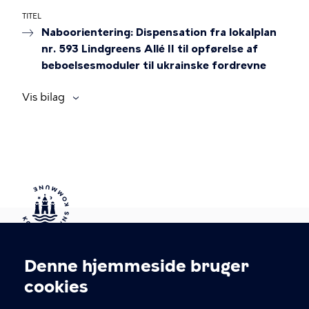
TITEL
Naboorientering: Dispensation fra lokalplan
nr. 593 Lindgreens Allé II til opførelse af
beboelsesmoduler til ukrainske fordrevne
Vis bilag
Kontakt Københavns Kommune
Denne hjemmeside bruger
Cookieindstillinger
cookies
T
33 66 33 66
l