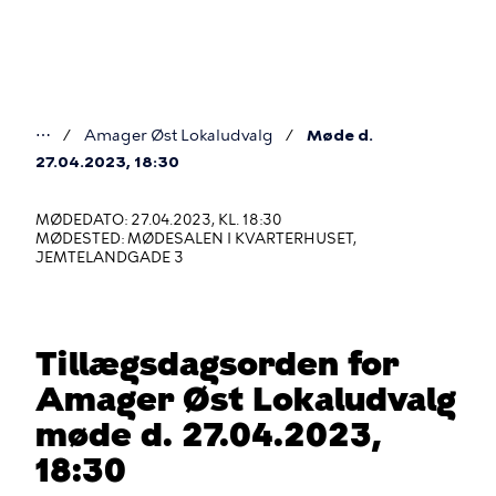
Gå
til
hovedindhold
⋯
Amager Øst Lokaludvalg
Møde d.
Du
27.04.2023, 18:30
er
MØDEDATO: 27.04.2023, KL. 18:30
her
MØDESTED: MØDESALEN I KVARTERHUSET,
JEMTELANDGADE 3
Tillægsdagsorden for
Amager Øst Lokaludvalg
møde d. 27.04.2023,
18:30