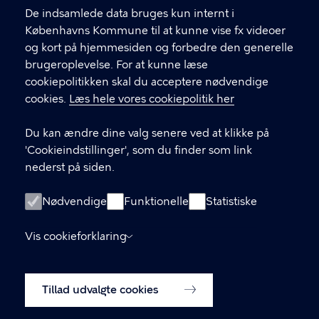
Find andre kontakter her
f
De indsamlede data bruges kun internt i
.
Københavns Kommune til at kunne vise fx videoer
CVR-nummer
64942212
og kort på hjemmesiden og forbedre den generelle
brugeroplevelse. For at kunne læse
GENVEJE
cookiepolitikken skal du acceptere nødvendige
cookies.
Læs hele vores cookiepolitik her
Hvis du vil klage
Du kan ændre dine valg senere ved at klikke på
Digital Post
'Cookieindstillinger', som du finder som link
Databeskyttelse
nederst på siden.
Job
Nødvendige
Funktionelle
Statistiske
Tilgængelighedserklæring
Vis cookieforklaring
Om hjemmesiden
English
Cookiepolitik
Tillad udvalgte cookies
Cookieindstillinger