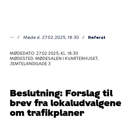
Gå
til
hovedindhold
⋯
Møde d. 27.02.2025, 18:30
Referat
Du
er
MØDEDATO: 27.02.2025, KL. 18:30
MØDESTED: MØDESALEN I KVARTERHUSET,
her
JEMTELANDGADE 3
Beslutning: Forslag til
brev fra lokaludvalgene
om trafikplaner