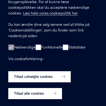
brugeroplevelse. For at kunne læse
GENVEJE
cookiepolitikken skal du acceptere nødvendige
cookies.
Læs hele vores cookiepolitik her
Hvis du vil klage
Du kan ændre dine valg senere ved at klikke på
Digital Post
'Cookieindstillinger', som du finder som link
Databeskyttelse
nederst på siden.
Job
Nødvendige
Funktionelle
Statistiske
Tilgængelighedserklæring
Vis cookieforklaring
Om hjemmesiden
English
Cookiepolitik
Tillad udvalgte cookies
Cookieindstillinger
Tillad alle cookies