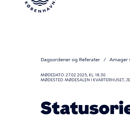
Gå
til
hovedindhold
Dagsordener og Referater
Amager Ø
Du
MØDEDATO: 27.02.2025, KL. 18:30
MØDESTED: MØDESALEN I KVARTERHUSET, 
er
Statusori
her