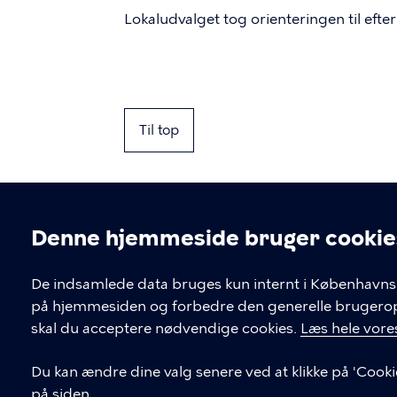
Lokaludvalget tog orienteringen til efter
Til top
Denne hjemmeside bruger cookie
Cookieindstil
De indsamlede data bruges kun internt i Københavns 
på hjemmesiden og forbedre den generelle brugerople
Kontakt Københavns Kommune
skal du acceptere nødvendige cookies.
Læs hele vores
T
33 66 33 66
Du kan ændre dine valg senere ved at klikke på 'Cooki
l
på siden.