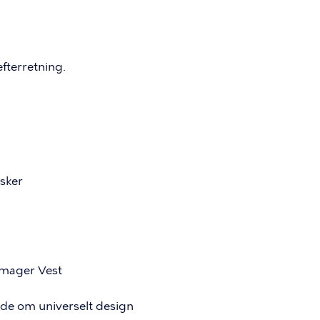
efterretning.
sker
mager Vest
øde om universelt design