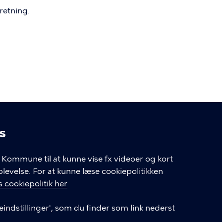
retning.
s
linger
Kommune til at kunne vise fx videoer og kort
velse. For at kunne læse cookiepolitikken
GENVEJE
 cookiepolitik her
eindstillinger', som du finder som link nederst
Hvis du vil klage