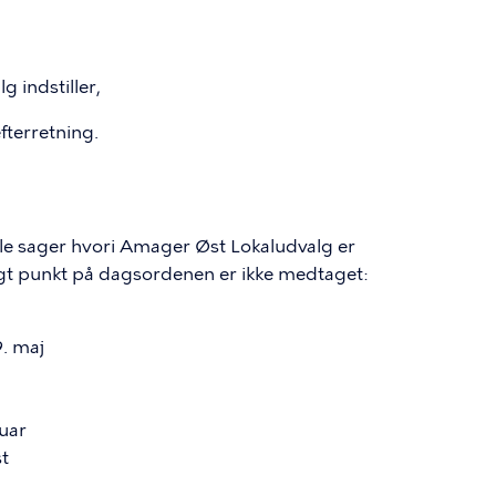
 indstiller,
efterretning.
lle sager hvori Amager Øst Lokaludvalg er
gt punkt på dagsordenen er ikke medtaget:
. maj
uar
t