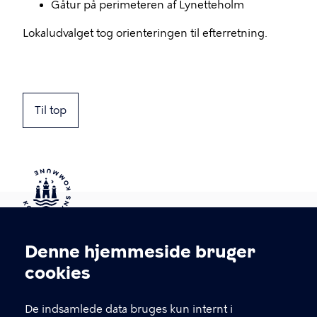
Gåtur på perimeteren af Lynetteholm
Lokaludvalget tog orienteringen til efterretning.
Til top
Kontakt Københavns Kommune
Denne hjemmeside bruger
Cookieindstillinger
cookies
T
33 66 33 66
l
Find andre kontakter her
f
De indsamlede data bruges kun internt i