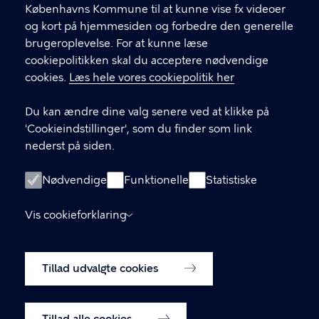
.
Københavns Kommune til at kunne vise fx videoer
CVR-nummer
64942212
og kort på hjemmesiden og forbedre den generelle
brugeroplevelse. For at kunne læse
GENVEJE
cookiepolitikken skal du acceptere nødvendige
cookies.
Læs hele vores cookiepolitik her
Hvis du vil klage
Du kan ændre dine valg senere ved at klikke på
Digital Post
'Cookieindstillinger', som du finder som link
Databeskyttelse
nederst på siden.
Job
Nødvendige
Funktionelle
Statistiske
Tilgængelighedserklæring
Vis cookieforklaring
Om hjemmesiden
English
Cookiepolitik
Tillad udvalgte cookies
Cookieindstillinger