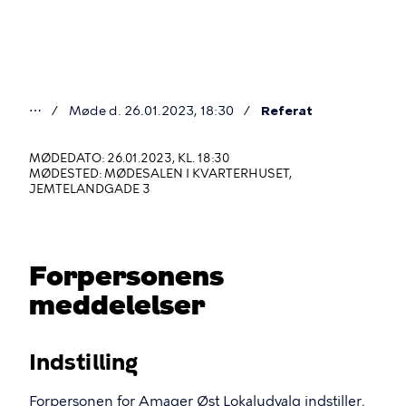
Gå
til
hovedindhold
⋯
Møde d. 26.01.2023, 18:30
Referat
Du
er
MØDEDATO: 26.01.2023, KL. 18:30
MØDESTED: MØDESALEN I KVARTERHUSET,
her
JEMTELANDGADE 3
Forpersonens
meddelelser
Indstilling
Forpersonen for Amager Øst Lokaludvalg indstiller,