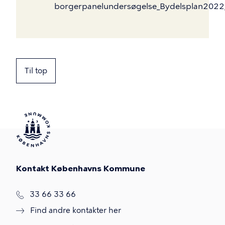
borgerpanelundersøgelse_Bydelsplan202
Til top
Kontakt Københavns Kommune
T
33 66 33 66
l
Find andre kontakter her
f
.