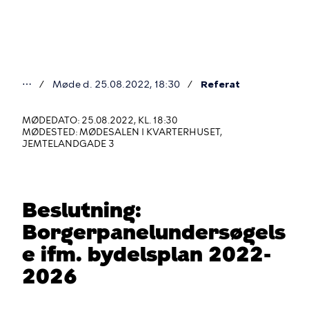
Gå
til
hovedindhold
⋯
Møde d. 25.08.2022, 18:30
Referat
Du
er
MØDEDATO: 25.08.2022, KL. 18:30
MØDESTED: MØDESALEN I KVARTERHUSET,
her
JEMTELANDGADE 3
Beslutning:
Borgerpanelundersøgels
e ifm. bydelsplan 2022-
2026