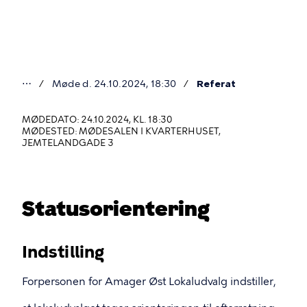
Gå
til
hovedindhold
⋯
Møde d. 24.10.2024, 18:30
Referat
Du
er
MØDEDATO: 24.10.2024, KL. 18:30
MØDESTED: MØDESALEN I KVARTERHUSET,
her
JEMTELANDGADE 3
Statusorientering
Indstilling
Forpersonen for Amager Øst Lokaludvalg indstiller,