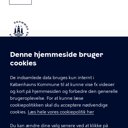
Kontakt Københavns Kommune
Denne hjemmeside bruger
Cookieindstillinger
cookies
T
33 66 33 66
l
Find andre kontakter her
f
De indsamlede data bruges kun internt i
.
Københavns Kommune til at kunne vise fx videoer
CVR-nummer
64942212
og kort på hjemmesiden og forbedre den generelle
brugeroplevelse. For at kunne læse
GENVEJE
cookiepolitikken skal du acceptere nødvendige
cookies.
Læs hele vores cookiepolitik her
Hvis du vil klage
Du kan ændre dine valg senere ved at klikke på
Digital Post