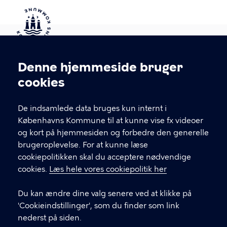
Kontakt Københavns Kommune
Denne hjemmeside bruger
Cookieindstillinger
cookies
T
33 66 33 66
l
Find andre kontakter her
f
De indsamlede data bruges kun internt i
.
Københavns Kommune til at kunne vise fx videoer
CVR-nummer
64942212
og kort på hjemmesiden og forbedre den generelle
brugeroplevelse. For at kunne læse
GENVEJE
cookiepolitikken skal du acceptere nødvendige
cookies.
Læs hele vores cookiepolitik her
Hvis du vil klage
Du kan ændre dine valg senere ved at klikke på
Digital Post
'Cookieindstillinger', som du finder som link
Databeskyttelse
nederst på siden.