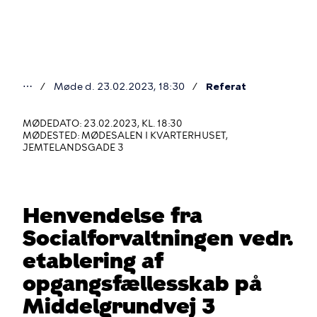
Gå
til
hovedindhold
⋯
Møde d. 23.02.2023, 18:30
Referat
Du
er
MØDEDATO: 23.02.2023, KL. 18:30
MØDESTED: MØDESALEN I KVARTERHUSET,
her
JEMTELANDSGADE 3
Henvendelse fra
Socialforvaltningen vedr.
etablering af
opgangsfællesskab på
Middelgrundvej 3