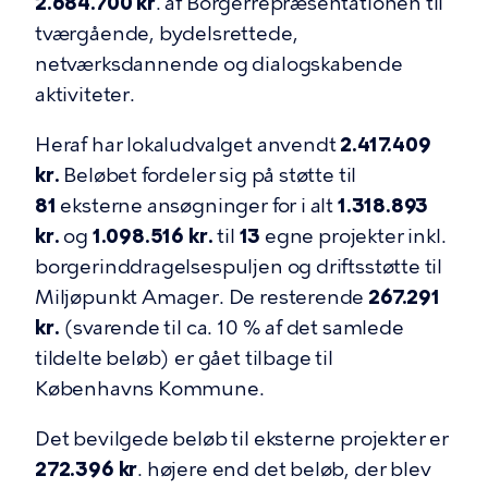
2.684.700 kr
. af Borgerrepræsentationen til
tværgående, bydelsrettede,
netværksdannende og dialogskabende
aktiviteter.
Heraf har lokaludvalget anvendt
2.417.409
kr.
Beløbet fordeler sig på støtte til
81
eksterne ansøgninger for i alt
1.318.893
kr.
og
1.098.516 kr.
til
13
egne projekter inkl.
borgerinddragelsespuljen og driftsstøtte til
Miljøpunkt Amager. De resterende
267.291
kr.
(svarende til ca. 10 % af det samlede
tildelte beløb) er gået tilbage til
Københavns Kommune.
Det bevilgede beløb til eksterne projekter er
272.396 kr
. højere end det beløb, der blev