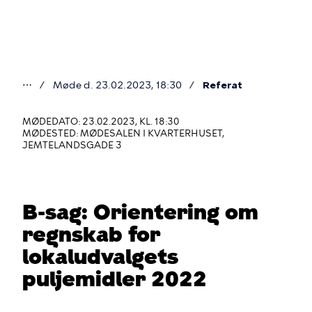
Gå
til
hovedindhold
⋯
Møde d. 23.02.2023, 18:30
Referat
Du
er
MØDEDATO: 23.02.2023, KL. 18:30
MØDESTED: MØDESALEN I KVARTERHUSET,
her
JEMTELANDSGADE 3
B-sag: Orientering om
regnskab for
lokaludvalgets
puljemidler 2022