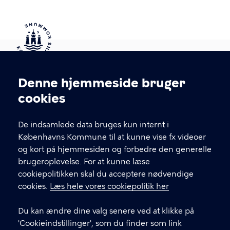
Kontakt Københavns Kommune
Denne hjemmeside bruger
Cookieindstillinger
cookies
T
33 66 33 66
l
Find andre kontakter her
f
De indsamlede data bruges kun internt i
.
Københavns Kommune til at kunne vise fx videoer
CVR-nummer
64942212
og kort på hjemmesiden og forbedre den generelle
brugeroplevelse. For at kunne læse
GENVEJE
cookiepolitikken skal du acceptere nødvendige
cookies.
Læs hele vores cookiepolitik her
Hvis du vil klage
Du kan ændre dine valg senere ved at klikke på
Digital Post
'Cookieindstillinger', som du finder som link