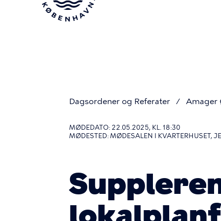
Gå
til
hovedindhold
Dagsordener og Referater
Amager Ø
Du
MØDEDATO: 22.05.2025, KL. 18:30
MØDESTED: MØDESALEN I KVARTERHUSET, 
er
Suppleren
her
lokalplanf