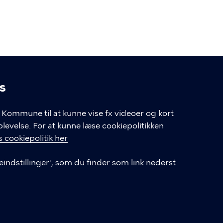
s
linger
Kommune til at kunne vise fx videoer og kort
velse. For at kunne læse cookiepolitikken
GENVEJE
 cookiepolitik her
eindstillinger', som du finder som link nederst
Hvis du vil klage
Databeskyttelse
Tilgængelighedserklæring
English