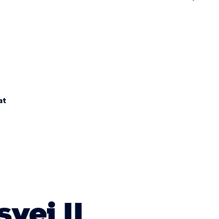
n
at
vej II