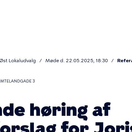
Primær
navigatio
st Lokaludvalg
Møde d. 22.05.2025, 18:30
Refer
JEMTELANDGADE 3
de høring af
orslag for Joris