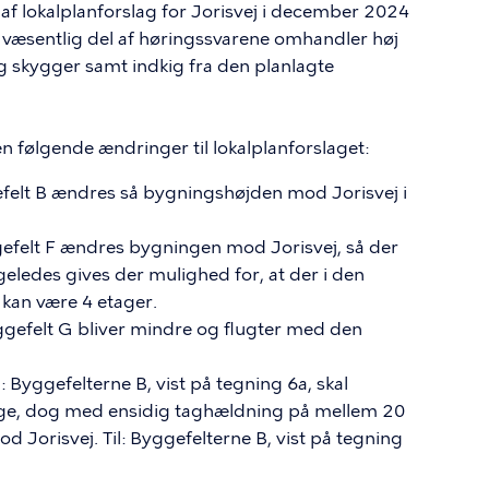
 af lokalplanforslag for Jorisvej i december 2024
æsentlig del af høringssvarene omhandler høj
 skygger samt indkig fra den planlagte
n følgende ændringer til lokalplanforslaget:
felt B ændres så bygningshøjden mod Jorisvej i
gefelt F ændres bygningen mod Jorisvej, så der
igeledes gives der mulighed for, at der i den
kan være 4 etager.
ggefelt G bliver mindre og flugter med den
fra: Byggefelterne B, vist på tegning 6a, skal
age, dog med ensidig taghældning på mellem 20
Jorisvej. Til: Byggefelterne B, vist på tegning