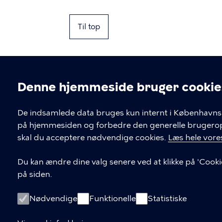
Til top
Denne hjemmeside bruger cookie
Cookieindstil
De indsamlede data bruges kun internt i Københavns 
på hjemmesiden og forbedre den generelle brugerople
Kontakt Københavns Kommune
skal du acceptere nødvendige cookies.
Læs hele vores
T
33 66 33 66
Du kan ændre dine valg senere ved at klikke på 'Cooki
l
på siden.
Find andre kontakter her
f
.
CVR-nummer
64942212
Nødvendige
Funktionelle
Statistiske