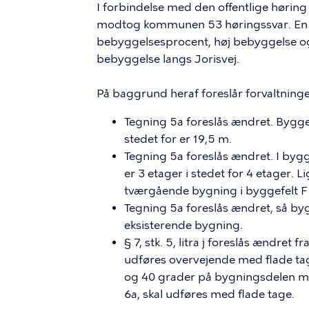
I forbindelse med den offentlige høring
modtog kommunen 53 høringssvar. En v
bebyggelsesprocent, høj bebyggelse og
bebyggelse langs Jorisvej.
På baggrund heraf foreslår forvaltninge
Tegning 5a foreslås ændret. Bygge
stedet for er 19,5 m.
Tegning 5a foreslås ændret. I byg
er 3 etager i stedet for 4 etager. L
tværgående bygning i byggefelt F 
Tegning 5a foreslås ændret, så by
eksisterende bygning.
§ 7, stk. 5, litra j foreslås ændret 
udføres overvejende med flade t
og 40 grader på bygningsdelen mod 
6a, skal udføres med flade tage.