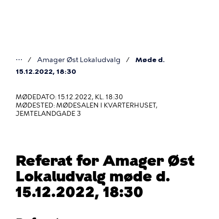
Gå
til
hovedindhold
⋯
Amager Øst Lokaludvalg
Møde d.
Du
15.12.2022, 18:30
er
MØDEDATO: 15.12.2022, KL. 18:30
her
MØDESTED: MØDESALEN I KVARTERHUSET,
JEMTELANDGADE 3
Referat for Amager Øst
Lokaludvalg møde d.
15.12.2022, 18:30