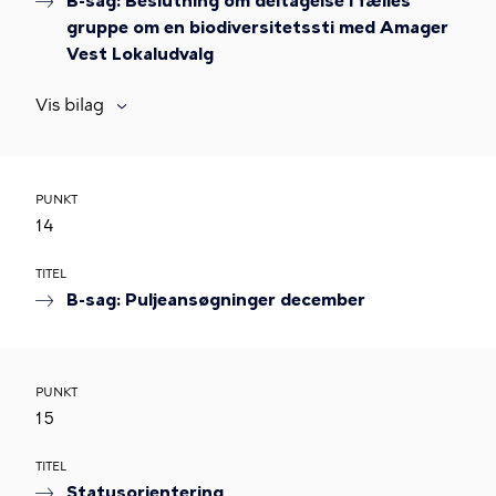
B-sag: Beslutning om deltagelse i fælles
gruppe om en biodiversitetssti med Amager
Vest Lokaludvalg
Vis bilag
PUNKT
14
TITEL
B-sag: Puljeansøgninger december
PUNKT
15
TITEL
Statusorientering