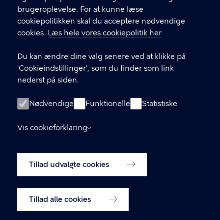
brugeroplevelse. For at kunne læse
GENVEJE
cookiepolitikken skal du acceptere nødvendige
cookies.
Læs hele vores cookiepolitik her
Hvis du vil klage
Du kan ændre dine valg senere ved at klikke på
Digital Post
'Cookieindstillinger', som du finder som link
Databeskyttelse
nederst på siden.
Job
Nødvendige
Funktionelle
Statistiske
Tilgængelighedserklæring
Vis cookieforklaring
Om hjemmesiden
English
Cookiepolitik
Tillad udvalgte cookies
Cookieindstillinger
Tillad alle cookies