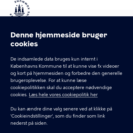
Kontakt Københavns Kommune
Denne hjemmeside bruger
Cookieindstillinger
cookies
T
33 66 33 66
l
Find andre kontakter her
f
De indsamlede data bruges kun internt i
.
Københavns Kommune til at kunne vise fx videoer
CVR-nummer
64942212
og kort på hjemmesiden og forbedre den generelle
brugeroplevelse. For at kunne læse
GENVEJE
cookiepolitikken skal du acceptere nødvendige
cookies.
Læs hele vores cookiepolitik her
Hvis du vil klage
Du kan ændre dine valg senere ved at klikke på
Digital Post
'Cookieindstillinger', som du finder som link
Databeskyttelse
nederst på siden.
Job