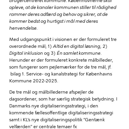
brugercentreret kommune. Københavnerne skal
opleve, at de kanaler kommunen stiller til rådighed
rammer deres adfærd og behov og sikrer, at de
kommer bedst og hurtigst i mål med deres
henvendelse.
Med udgangspunkt i visionen er der formuleret tre
overordnede mål; 1)
Altid en digital løsning
, 2)
Digital inklusion
og 3)
Én samlet kommune
.
Herunder er der formuleret konkrete målbilleder,
som fungerer som pejlemærker for de tre mål, jf.
bilag 1. Service- og kanalstrategi for Københavns
Kommune 2022-2025.
De tre mål og målbillederne afspejler de
dagsordener, som har særlig strategisk betydning. I
Danmarks nye digitaliseringsstrategi, i den
kommende fællesoffentlige digitaliseringsstrategi
samt i KL’s nye digitaliseringspolitik ”Gentænk
velfærden” er centrale temaer fx