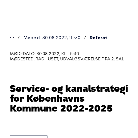
Gå
til
hovedindhold
⋯
Møde d. 30.08.2022, 15:30
Referat
Du
er
MØDEDATO: 30.08.2022, KL. 15:30
MØDESTED: RÅDHUSET, UDVALGSVÆRELSE F PÅ 2. SAL
her
Service- og kanalstrategi
for Københavns
Kommune 2022-2025