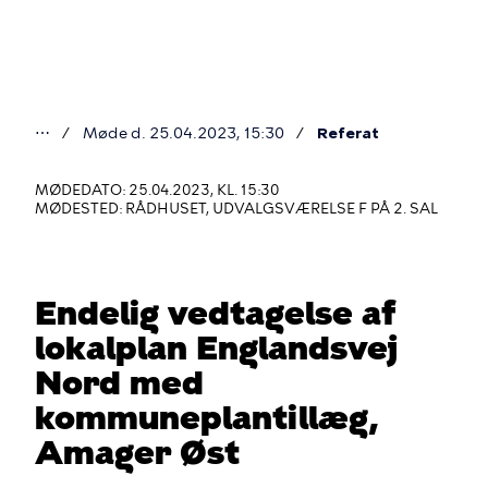
Gå
til
hovedindhold
⋯
Møde d. 25.04.2023, 15:30
Referat
Du
er
MØDEDATO: 25.04.2023, KL. 15:30
MØDESTED: RÅDHUSET, UDVALGSVÆRELSE F PÅ 2. SAL
her
Endelig vedtagelse af
lokalplan Englandsvej
Nord med
kommuneplantillæg,
Amager Øst