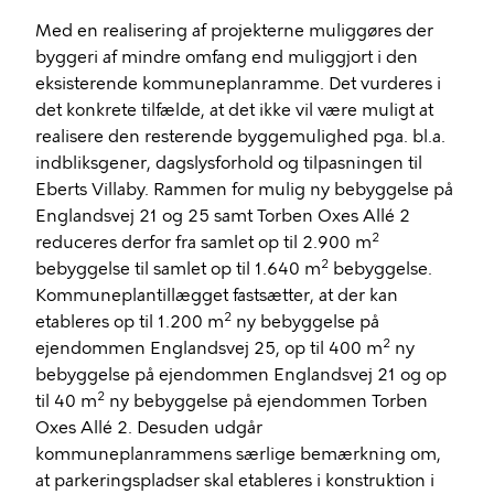
Med en realisering af projekterne muliggøres der
byggeri af mindre omfang end muliggjort i den
eksisterende kommuneplanramme. Det vurderes i
det konkrete tilfælde, at det ikke vil være muligt at
realisere den resterende byggemulighed pga. bl.a.
indbliksgener, dagslysforhold og tilpasningen til
Eberts Villaby. Rammen for mulig ny bebyggelse på
Englandsvej 21 og 25 samt Torben Oxes Allé 2
2
reduceres derfor fra samlet op til 2.900 m
2
bebyggelse til samlet op til 1.640 m
bebyggelse.
Kommuneplantillægget fastsætter, at der kan
2
etableres op til 1.200 m
ny bebyggelse på
2
ejendommen Englandsvej 25, op til 400 m
ny
bebyggelse på ejendommen Englandsvej 21 og op
2
til 40 m
ny bebyggelse på ejendommen Torben
Oxes Allé 2. Desuden udgår
kommuneplanrammens særlige bemærkning om,
at parkeringspladser skal etableres i konstruktion i