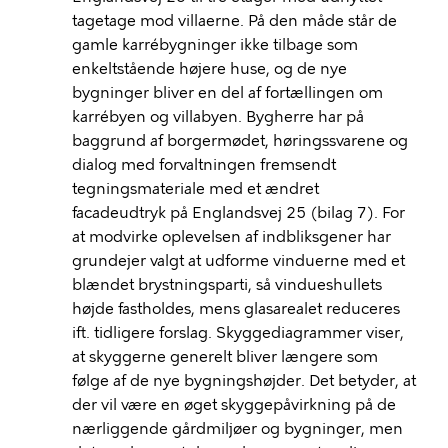
tagetage mod villaerne. På den måde står de
gamle karrébygninger ikke tilbage som
enkeltstående højere huse, og de nye
bygninger bliver en del af fortællingen om
karrébyen og villabyen. Bygherre har på
baggrund af borgermødet, høringssvarene og
dialog med forvaltningen fremsendt
tegningsmateriale med et ændret
facadeudtryk på Englandsvej 25 (bilag 7). For
at modvirke oplevelsen af indbliksgener har
grundejer valgt at udforme vinduerne med et
blændet brystningsparti, så vindueshullets
højde fastholdes, mens glasarealet reduceres
ift. tidligere forslag. Skyggediagrammer viser,
at skyggerne generelt bliver længere som
følge af de nye bygningshøjder. Det betyder, at
der vil være en øget skyggepåvirkning på de
nærliggende gårdmiljøer og bygninger, men