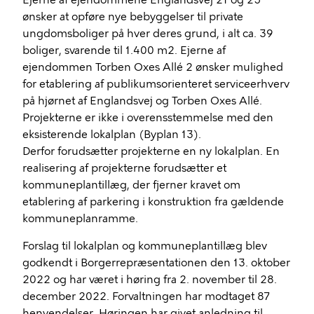
Ejerne af ejendommene Englandsvej 21 og 25
ønsker at opføre nye bebyggelser til private
ungdomsboliger på hver deres grund, i alt ca. 39
boliger, svarende til 1.400 m2. Ejerne af
ejendommen Torben Oxes Allé 2 ønsker mulighed
for etablering af publikumsorienteret serviceerhverv
på hjørnet af Englandsvej og Torben Oxes Allé.
Projekterne er ikke i overensstemmelse med den
eksisterende lokalplan (Byplan 13).
Derfor forudsætter projekterne en ny lokalplan. En
realisering af projekterne forudsætter et
kommuneplantillæg, der fjerner kravet om
etablering af parkering i konstruktion fra gældende
kommuneplanramme.
Forslag til lokalplan og kommuneplantillæg blev
godkendt i Borgerrepræsentationen den 13. oktober
2022 og har været i høring fra 2. november til 28.
december 2022. Forvaltningen har modtaget 87
henvendelser. Høringen har givet anledning til