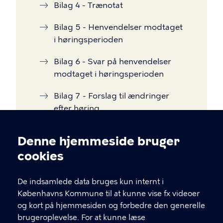
Bilag 4 - Trænotat
Bilag 5 - Henvendelser modtaget
i høringsperioden
Bilag 6 - Svar på henvendelser
modtaget i høringsperioden
Bilag 7 - Forslag til ændringer
efter høring
Bilag 8 - Referat af borgermøde
Denne hjemmeside bruger
Cookieindstillinger
Bilag 9 - Bevaringsvurdering af
cookies
Englandsvej 25
De indsamlede data bruges kun internt i
Københavns Kommune til at kunne vise fx videoer
og kort på hjemmesiden og forbedre den generelle
brugeroplevelse. For at kunne læse