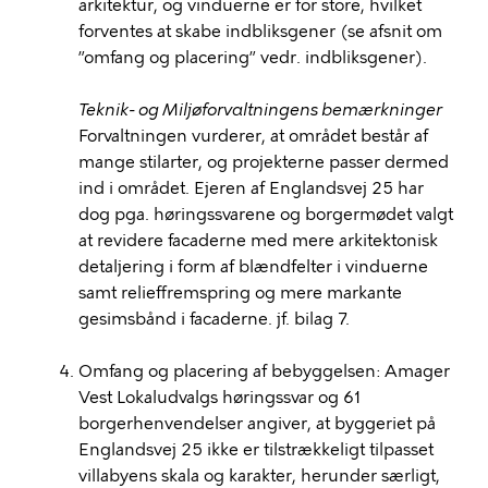
arkitektur, og vinduerne er for store, hvilket
forventes at skabe indbliksgener (se afsnit om
”omfang og placering” vedr. indbliksgener).
Teknik- og Miljøforvaltningens bemærkninger
Forvaltningen vurderer, at området består af
mange stilarter, og projekterne passer dermed
ind i området. Ejeren af Englandsvej 25 har
dog pga. høringssvarene og borgermødet valgt
at revidere facaderne med mere arkitektonisk
detaljering i form af
blændfelter
i vinduerne
samt relieffremspring og mere markante
gesimsbånd i facaderne. jf. bilag 7.
Omfang og placering af bebyggelsen: Amager
Vest
Lokaludvalgs
høringssvar og 61
borgerhenvendelser angiver, at byggeriet på
Englandsvej 25 ikke er tilstrækkeligt tilpasset
villabyens skala og karakter, herunder særligt,