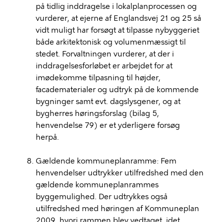
på tidlig inddragelse i lokalplanprocessen og
vurderer, at ejerne af Englandsvej 21 og 25 så
vidt muligt har forsøgt at tilpasse nybyggeriet
både arkitektonisk og volumenmæssigt til
stedet. Forvaltningen vurderer, at der i
inddragelsesforløbet er arbejdet for at
imødekomme tilpasning til højder,
facadematerialer og udtryk på de kommende
bygninger samt evt. dagslysgener, og at
bygherres høringsforslag (bilag 5,
henvendelse 79) er et yderligere forsøg
herpå.
Gældende kommuneplanramme: Fem
henvendelser udtrykker utilfredshed med den
gældende kommuneplanrammes
byggemulighed. Der udtrykkes også
utilfredshed med høringen af Kommuneplan
2009, hvori rammen blev vedtaget, idet