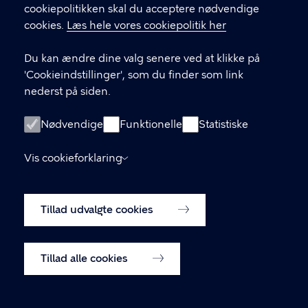
Til top
cookiepolitikken skal du acceptere nødvendige
cookies.
Læs hele vores cookiepolitik her
Du kan ændre dine valg senere ved at klikke på
'Cookieindstillinger', som du finder som link
nederst på siden.
Nødvendige
Funktionelle
Statistiske
Kontakt Københavns Kommune
Vis cookieforklaring
T
33 66 33 66
l
Find andre kontakter her
f
Tillad udvalgte cookies
.
CVR-nummer
64942212
Tillad alle cookies
GENVEJE
Hvis du vil klage