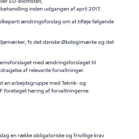
ler EU-blomsten,
k behandling inden udgangen af april 2017.
lkeparti ændringsforslag om at tilføje følgende
miljømærker, fx det danske Økologimærke og det
emsforslaget med ændringsforslaget til
agelse af relevante forvaltninger.
t en arbejdsgruppe med Teknik- og
F foretaget høring af forvaltningerne.
ag en række obligatoriske og frivillige krav