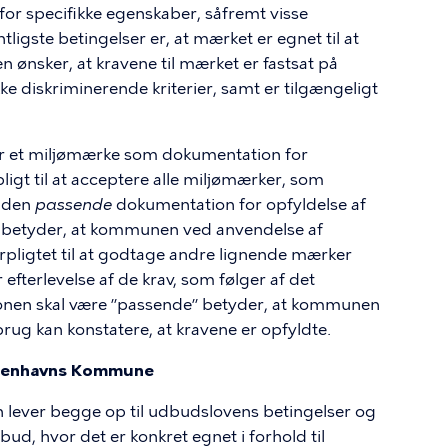
r specifikke egenskaber, såfremt visse
ligste betingelser er, at mærket er egnet til at
 ønsker, at kravene til mærket er fastsat på
kke diskriminerende kriterier, samt er tilgængeligt
et miljømærke som dokumentation for
igt til at acceptere alle miljømærker, som
anden
passende
dokumentation for opfyldelse af
 betyder, at kommunen ved anvendelse af
rpligtet til at godtage andre lignende mærker
 efterlevelse af de krav, som følger af det
onen skal være ”passende” betyder, at kommunen
rug kan konstatere, at kravene er opfyldte.
øbenhavns Kommune
n
lever begge op til udbudslovens betingelser og
bud, hvor det er konkret egnet i forhold til