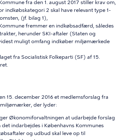
ommune fra den 1. august 2017 stiller krav om,
or indkøbskategori 2 skal have relevant type 1-
lomsten
, (jf. bilag 1),
Kommune fremmer en indkøbsadfærd, således
rakter, herunder SKI
-aftaler (Staten og
i videst muligt omfang indkøber miljømærkede
et fra Socialistisk Folkeparti (SF) af 15.
ret.
n 15. december 2016 et medlemsforslag fra
 miljømærker, der lyder:
er Økonomiforvaltningen at udarbejde forslag
dan det indarbejdes i Københavns Kommunes
bsaftaler og udbud skal leve op til