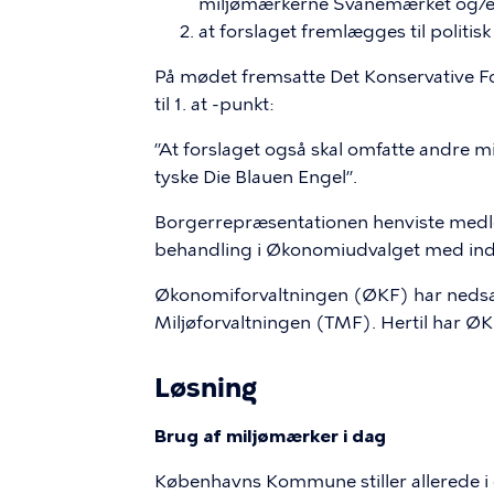
miljømærkerne Svanemærket og/el
at
forslaget fremlægges til politis
På mødet fremsatte Det Konservative Fo
til 1. at -punkt:
”At forslaget også skal omfatte andre 
tyske Die
Blauen
Engel”.
Borgerrepræsentationen henviste medl
behandling i Økonomiudvalget med inddr
Økonomiforvaltningen (ØKF) har nedsa
Miljøforvaltningen (TMF). Hertil har ØK
Løsning
Brug af miljømærker i dag
Københavns Kommune stiller allerede i d