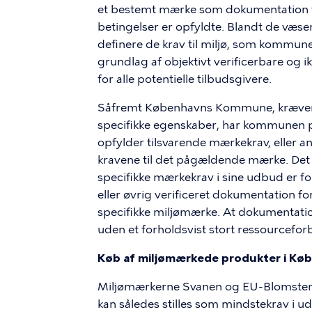
et bestemt mærke som dokumentation fo
betingelser er opfyldte. Blandt de væsent
definere de krav til miljø, som kommunen
grundlag af objektivt verificerbare og i
for alle potentielle tilbudsgivere.
Såfremt Københavns Kommune, kræver 
specifikke egenskaber, har kommunen pl
opfylder tilsvarende mærkekrav, eller 
kravene til det pågældende mærke. Det
specifikke mærkekrav i sine udbud er fo
eller øvrig verificeret dokumentation for
specifikke miljømærke. At dokumentati
uden et forholdsvist stort ressourceforb
Køb af miljømærkede produkter i K
Miljømærkerne Svanen og
EU-Blomste
kan således stilles som mindstekrav i ud