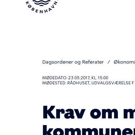
Gå
til
hovedindhold
Dagsordener og Referater
Økonomi
Du
MØDEDATO: 23.05.2017, KL. 15:00
MØDESTED: RÅDHUSET, UDVALGSVÆRELSE F P
er
Krav om m
her
kommunen