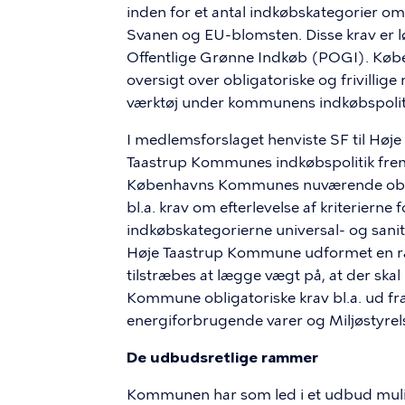
inden for et antal indkøbskategorier om 
Svanen og EU-blomsten. Disse krav er l
Offentlige Grønne Indkøb (POGI). Kø
oversigt over obligatoriske og frivillige
værktøj under kommunens indkøbspolitik
I medlemsforslaget henviste SF til Hø
Taastrup Kommunes indkøbspolitik fremgå
Københavns Kommunes nuværende oblig
bl.a. krav om efterlevelse af kriteriern
indkøbskategorierne universal- og sani
Høje Taastrup Kommune udformet en ræ
tilstræbes at lægge vægt på, at der ska
Kommune obligatoriske krav bl.a. ud fra
energiforbrugende varer og Miljøstyrels
De udbudsretlige rammer
Kommunen har som led i et udbud mulig