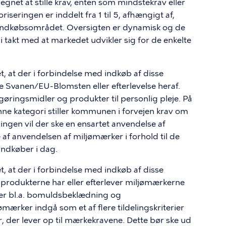
e egnet at stille krav, enten som mindstekrav eller
iseringen er inddelt fra 1 til 5, afhængigt af,
 indkøbsområdet. Oversigten er dynamisk og de
i i takt med at markedet udvikler sig for de enkelte
det, at der i forbindelse med indkøb af disse
ne
Svanen/EU-Blomsten
eller efterlevelse heraf.
ngøringsmidler og produkter til personlig pleje. På
ne kategori stiller kommunen i forvejen krav om
lingen vil der ske en ensartet anvendelse af
af anvendelsen af miljømærker i forhold til de
indkøber i dag.
et, at der i forbindelse med indkøb af disse
f produkterne har eller efterlever miljømærkerne
 er bl.a. bomuldsbeklædning og
mærker indgå som et af flere tildelingskriterier
r, der lever op til mærkekravene. Dette bør ske ud