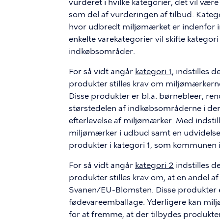
vurderet i hvilke kategorier, det vil vær
som del af vurderingen af tilbud. Kategor
hvor udbredt miljømærket er indenfor
enkelte varekategorier vil skifte kategor
indkøbsområder.
For så vidt
angår
kategori 1
, indstilles 
produkter stilles krav om miljømærker
Disse produkter er bl.a.
børnebleer
, re
størstedelen af indkøbsområderne i den
efterlevelse af miljømærker. Med indstil
miljømærker i udbud samt en udvidelse 
produkter i kategori 1, som kommunen 
For så vidt
angår
kategori 2
indstilles d
produkter stilles krav om, at en andel a
Svanen/EU-Blomsten
. Disse produkter
fødevareemballage. Yderligere kan miljø
for at fremme, at der tilbydes produkte