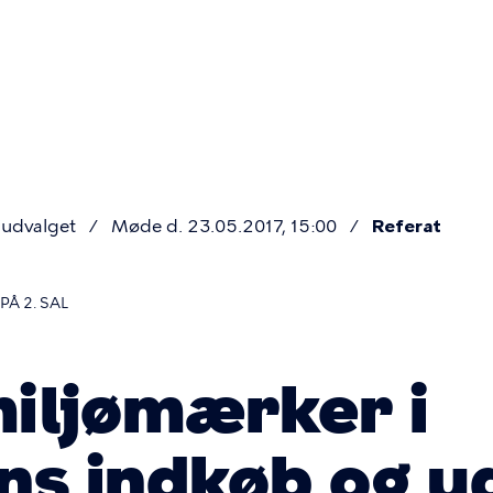
Primær
navigatio
udvalget
Møde d. 23.05.2017, 15:00
Referat
Å 2. SAL
iljømærker i
s indkøb og u