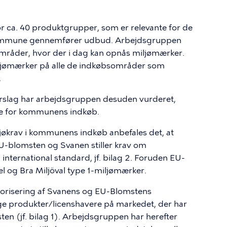
or ca. 40 produktgrupper, som er relevante for de
ommune gennemfører udbud. Arbejdsgruppen
råder, hvor der i dag kan opnås miljømærker.
miljømærker på alle de indkøbsområder som
.
orslag har arbejdsgruppen desuden vurderet,
te for kommunens indkøb.
ljøkrav i kommunens indkøb anbefales det, at
U-blomsten og Svanen stiller krav om
international standard, jf. bilag 2. Foruden
EU-
el og
Bra
Miljöval
type 1-miljømærker.
orisering af Svanens og
EU-Blomstens
e produkter/licenshavere på markedet, der har
ten
(jf. bilag 1). Arbejdsgruppen har herefter