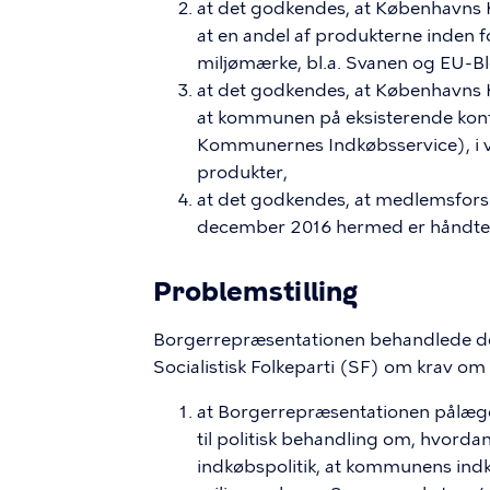
at
det godkendes, at Københavns K
at en andel af produkterne inden f
miljømærke, bl.a. Svanen og
EU-B
at det godkendes, at
Københavns 
at kommunen på eksisterende kont
Kommunernes Indkøbsservice)
, 
produkter,
at
det godkendes, at medlemsforslag
december 2016 hermed er håndte
Problemstilling
Borgerrepræsentationen behandlede de
Socialistisk Folkeparti (SF) om krav om
at
Borgerrepræsentationen pålægg
til politisk behandling om, hvor
indkøbspolitik, at kommunens indkø