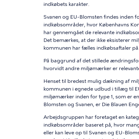
indkøbets karakter.
Svanen og
EU-Blomsten
findes inden f
indkøbsområder, hvor Københavns K
har gennemgået de relevante indkøbsom
Det bemærkes, at der ikke eksisterer 
kommunen har fælles indkøbsaftaler på
På baggrund af det stillede ændringsf
hvorvidt andre miljømærker er relevan
Henset til bredest mulig dækning af mi
kommunen i egnede udbud i tillæg til E
miljømærker inden for type 1, som er en 
Blomsten
og Svanen, er Die
Blauen
Eng
Arbejdsgruppen har foretaget en kateg
indkøbsområder baseret på, hvor mang
eller kan leve op til Svanen og
EU-Bloms