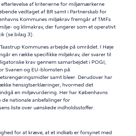
efterlevelse af kriterierne for miljømærkerne
øbende vedtaget af BR samt i Partnerskab for
benhavns Kommunes miljøkrav fremgår af
TMFs
 miljø- og klimakrav, der fungerer som et operativt
 (se bilag 3).
je Taastrup Kommunes arbejde på området. I Høje
r en række specifikke miljøkrav, der svarer til
atoriske krav gennem samarbejdet i POGI,
e for Svanen og EU-blomsten på
tetsrengøringsmidler samt bleer. Derudover har
kke hensigtserklæringer, hvormed det
l indgå en miljøvurdering. Her har Københavns
 de nationale anbefalinger for
ens liste over uønskede indholdsstoffer.
hed for at kræve, at et indkøb er forsynet med