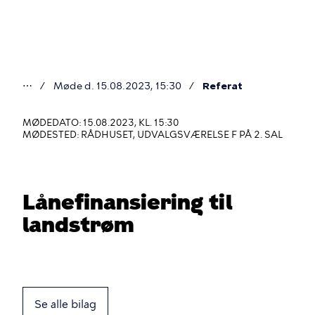
Gå
til
hovedindhold
⋯
Møde d. 15.08.2023, 15:30
Referat
Du
er
MØDEDATO: 15.08.2023, KL. 15:30
MØDESTED: RÅDHUSET, UDVALGSVÆRELSE F PÅ 2. SAL
her
Lånefinansiering til
landstrøm
Se alle bilag