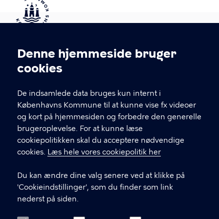
Kontakt Københavns Kommune
Denne hjemmeside bruger
Cookieindstillinger
cookies
T
33 66 33 66
l
Find andre kontakter her
f
De indsamlede data bruges kun internt i
.
Københavns Kommune til at kunne vise fx videoer
CVR-nummer
64942212
og kort på hjemmesiden og forbedre den generelle
brugeroplevelse. For at kunne læse
GENVEJE
cookiepolitikken skal du acceptere nødvendige
cookies.
Læs hele vores cookiepolitik her
Hvis du vil klage
Du kan ændre dine valg senere ved at klikke på
Digital Post
'Cookieindstillinger', som du finder som link
Databeskyttelse
nederst på siden.
Job