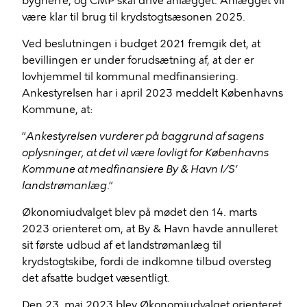
bygherre, og CMP skal drive anlægget. Anlægget vil
være klar til brug til krydstogtsæsonen 2025.
Ved beslutningen i budget 2021 fremgik det, at
bevillingen er under forudsætning af, at der er
lovhjemmel til kommunal medfinansiering.
Ankestyrelsen har i april 2023 meddelt Københavns
Kommune, at:
”
Ankestyrelsen vurderer på baggrund af sagens
oplysninger, at det vil være lovligt for Københavns
Kommune at medfinansiere By & Havn I/S’
landstrømanlæg
.”
Økonomiudvalget blev på mødet den 14. marts
2023 orienteret om, at By & Havn havde annulleret
sit første udbud af et landstrømanlæg til
krydstogtskibe, fordi de indkomne tilbud oversteg
det afsatte budget væsentligt.
Den 23. maj 2023 blev Økonomiudvalget orienteret