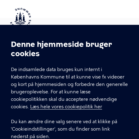
Kontakt Københavns Kommune
Denne hjemmeside bruger
Cookieindstillinger
cookies
T
33 66 33 66
l
Find andre kontakter her
f
De indsamlede data bruges kun internt i
.
Københavns Kommune til at kunne vise fx videoer
CVR-nummer
64942212
og kort på hjemmesiden og forbedre den generelle
brugeroplevelse. For at kunne læse
GENVEJE
cookiepolitikken skal du acceptere nødvendige
cookies.
Læs hele vores cookiepolitik her
Hvis du vil klage
Du kan ændre dine valg senere ved at klikke på
Digital Post
'Cookieindstillinger', som du finder som link
Databeskyttelse
nederst på siden.