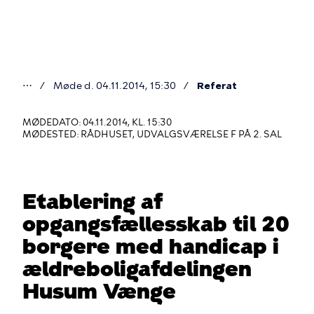
Gå
til
hovedindhold
⋯
Møde d. 04.11.2014, 15:30
Referat
Du
er
MØDEDATO: 04.11.2014, KL. 15:30
MØDESTED: RÅDHUSET, UDVALGSVÆRELSE F PÅ 2. SAL
her
Etablering af
opgangsfællesskab til 20
borgere med handicap i
ældreboligafdelingen
Husum Vænge