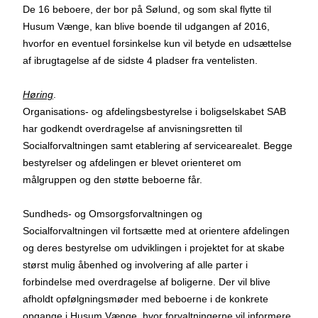
De 16 beboere, der bor på Sølund, og som skal flytte til
Husum Vænge, kan blive boende til udgangen af 2016,
hvorfor en eventuel forsinkelse kun vil betyde en udsættelse
af ibrugtagelse af de sidste 4 pladser fra ventelisten.
Høring
.
Organisations- og afdelingsbestyrelse i boligselskabet SAB
har godkendt overdragelse af anvisningsretten til
Socialforvaltningen samt etablering af servicearealet. Begge
bestyrelser og afdelingen er blevet orienteret om
målgruppen og den støtte beboerne får.
Sundheds- og Omsorgsforvaltningen og
Socialforvaltningen vil fortsætte med at orientere afdelingen
og deres bestyrelse om udviklingen i projektet for at skabe
størst mulig åbenhed og involvering af alle parter i
forbindelse med overdragelse af boligerne. Der vil blive
afholdt opfølgningsmøder med beboerne i de konkrete
opgange i Husum Vænge, hvor forvaltningerne vil informere