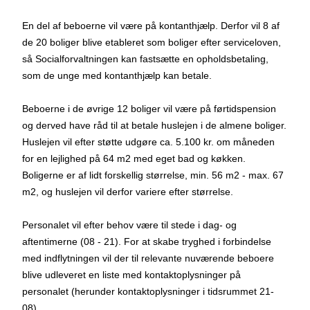
En del af beboerne vil være på kontanthjælp. Derfor vil 8 af
de 20 boliger blive etableret som boliger efter serviceloven,
så Socialforvaltningen kan fastsætte en opholdsbetaling,
som de unge med kontanthjælp kan betale.
Beboerne i de øvrige 12 boliger vil være på førtidspension
og derved have råd til at betale huslejen i de almene boliger.
Huslejen vil efter støtte udgøre ca. 5.100 kr. om måneden
for en lejlighed på 64 m2 med eget bad og køkken.
Boligerne er af lidt forskellig størrelse, min. 56 m2 - max. 67
m2, og huslejen vil derfor variere efter størrelse.
Personalet vil efter behov være til stede i dag- og
aftentimerne (08 - 21). For at skabe tryghed i forbindelse
med indflytningen vil der til relevante nuværende beboere
blive udleveret en liste med kontaktoplysninger på
personalet (herunder kontaktoplysninger i tidsrummet 21-
08).