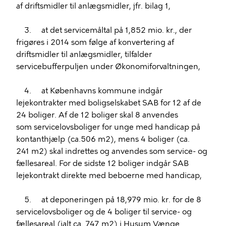
af driftsmidler til anlægsmidler, jfr. bilag 1,
3. at det servicemåltal på 1,852 mio. kr., der
frigøres i 2014 som følge af konvertering af
driftsmidler til anlægsmidler, tilfalder
servicebufferpuljen under Økonomiforvaltningen,
4. at Københavns kommune indgår
lejekontrakter med boligselskabet SAB for 12 af de
24 boliger. Af de 12 boliger skal 8 anvendes
som servicelovsboliger for unge med handicap på
kontanthjælp (ca.506 m2), mens 4 boliger (ca.
241 m2) skal indrettes og anvendes som service- og
fællesareal. For de sidste 12 boliger indgår SAB
lejekontrakt direkte med beboerne med handicap,
5. at deponeringen på 18,979 mio. kr. for de 8
servicelovsboliger og de 4 boliger til service- og
fællesareal (ialt ca. 747 m2) i Husum Vænge