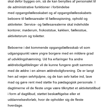
skal defor bygges om, så de kan benyttes af personalet til
de administrative funktioner i forbindelse
med opgangsfællesskabet og af opgangsfællesskabets
beboere til fællesarealer til fællesspisning, ophold og
aktiviteter. Service- og fællesarealerne skal indeholde
kontorer, møderum, frokoststue, køkken, fællesstue,
aktivitetsrum og toiletter.
Beboerne i det kommende opgangsfællesskab vil som
udgangspunkt være yngre borgere med en mildere grad
af udviklingshæmning. Ud fra erfaringer fra andre
ældreboligafdelinger vil de kunne fungere godt sammen
med de ældre i en almen ældreboligforening. De er langt
hen ad vejen selvhjulpne, og de kan selv købe ind, lave
mad og gøre rent med støtte fra pædagogisk personale. I
dagtimerne vil de fleste unge være tilknyttet et aktivitetstilbud
i form af dagtilbud, støttet beskæftigelse eller et
uddannelsesforløb, hvor de opholder sig de fleste
hverdage.