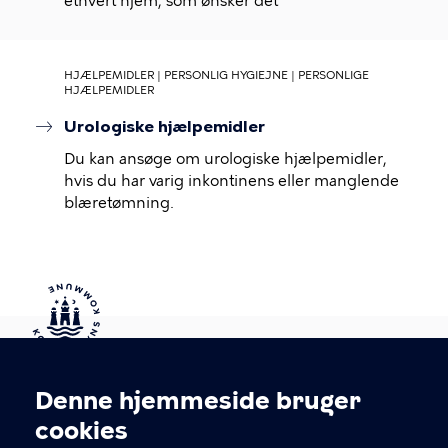
ethvert hjem, som ønsker det
HJÆLPEMIDLER | PERSONLIG HYGIEJNE | PERSONLIGE
HJÆLPEMIDLER
Urologiske hjælpemidler
Du kan ansøge om urologiske hjælpemidler,
hvis du har varig inkontinens eller manglende
blæretømning.
Kontakt Københavns Kommune
Denne hjemmeside bruger
Cookieindstillinger
cookies
T
33 66 33 66