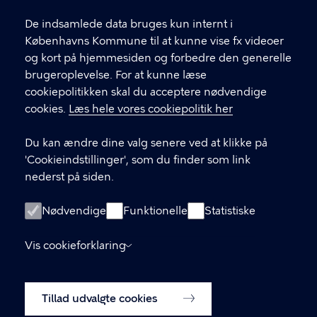
l
Find andre kontakter her
f
De indsamlede data bruges kun internt i
.
Københavns Kommune til at kunne vise fx videoer
CVR-nummer
64942212
og kort på hjemmesiden og forbedre den generelle
brugeroplevelse. For at kunne læse
GENVEJE
cookiepolitikken skal du acceptere nødvendige
cookies.
Læs hele vores cookiepolitik her
Hvis du vil klage
Du kan ændre dine valg senere ved at klikke på
Digital Post
'Cookieindstillinger', som du finder som link
Databeskyttelse
nederst på siden.
Job
Nødvendige
Funktionelle
Statistiske
Tilgængelighedserklæring
Vis cookieforklaring
Om hjemmesiden
English
Cookiepolitik
Tillad udvalgte cookies