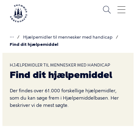
Gå
til
hovedindhold
⋯
Hjælpemidler til mennesker med handicap
Du
Find dit hjælpemiddel
er
her
HJÆLPEMIDLER TIL MENNESKER MED HANDICAP
Find dit hjælpemiddel
Find
dit
Der findes over 61.000 forskellige hjælpemidler,
hjælpemiddel
som du kan søge frem i Hjælpemiddelbasen. Her
beskriver vi de mest søgte.