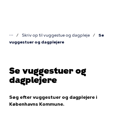
Gå
til
hovedindhold
⋯
Skriv op til vuggestue og dagpleje
Se
Du
vuggestuer og dagplejere
er
her
Se vuggestuer og
dagplejere
Søg efter vuggestuer og dagplejere i
Københavns Kommune.