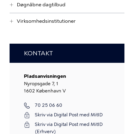
Døgnåbne dagtilbud
Virksomhedsinstitutioner
KONTAKT
Pladsanvisningen
Nyropsgade 7, 1
1602
København V
Telefon
70 25 06 60
Skriv via Digital Post med MitID
Skriv via Digital Post med MitID
(Erhverv)