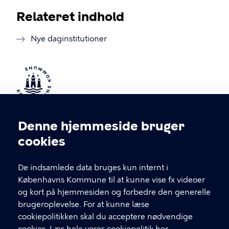
Relateret indhold
Nye daginstitutioner
Kontakt Københavns Kommune
Denne hjemmeside bruger
Cookieindstillinger
cookies
T
33 66 33 66
l
Find andre kontakter her
f
De indsamlede data bruges kun internt i
.
Københavns Kommune til at kunne vise fx videoer
CVR-nummer
64942212
og kort på hjemmesiden og forbedre den generelle
brugeroplevelse. For at kunne læse
GENVEJE
cookiepolitikken skal du acceptere nødvendige