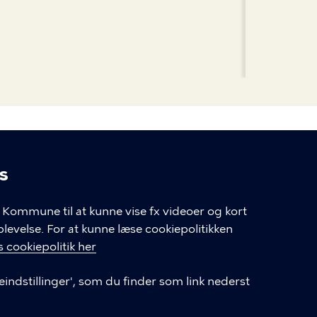
s
linger
Kommune til at kunne vise fx videoer og kort
velse. For at kunne læse cookiepolitikken
GENVEJE
 cookiepolitik her
eindstillinger', som du finder som link nederst
Hvis du vil klage
Databeskyttelse