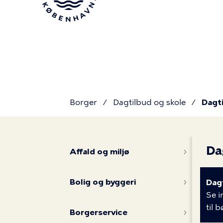
Gå
til
hovedindhold
Borger
Dagtilbud og skole
Dagti
Du
Dagtilbud
Da
er
Affald og miljø
og
Bolig og byggeri
Dag
her
Se i
til 
Borgerservice