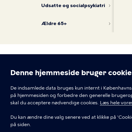
Udsatte og socialpsykiatri
Ældre 65+
Denne hjemmeside bruger cookie
Cookieindstil
De indsamlede data bruges kun internt i Københavns 
på hjemmesiden og forbedre den generelle brugerople
Kontakt Københavns Kommune
skal du acceptere nødvendige cookies.
Læs hele vores
T
33 66 33 66
Du kan ændre dine valg senere ved at klikke på 'Cooki
l
på siden.
Find andre kontakter her
f