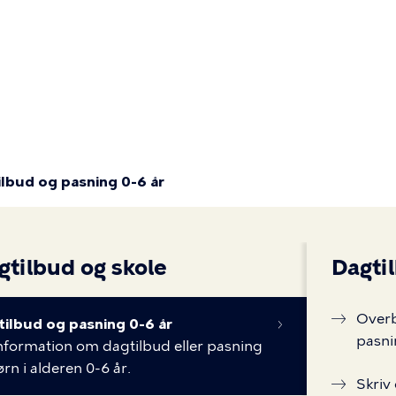
Primær
navigatio
lbud og pasning 0-6 år
gtilbud og skole
Dagti
Overb
tilbud og pasning 0-6 år
pasn
nformation om dagtilbud eller pasning
børn i alderen 0-6 år.
Skriv