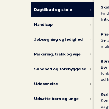
pasning
Skol
0-
Dagtilbud og skole
Find
frit
Handicap
6
Pris
Jobsøgning og ledighed
Se p
år
muli
Parkering, trafik og veje
Bør
Børn
Sundhed og forebyggelse
funk
ud f
Uddannelse
Kval
Udsatte børn og unge
Komm
dag-