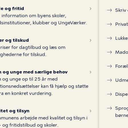
e og fritid
Skriv
 information om byens skoler,
idsinstitutioner, klubber og UngeVærker.
Priva
Lukke
er og tilskud
riser for dagtilbud og læs om
Mado
ghederne for tilskud.
Foræl
n og unge med særlige behov
 og unge op til 25 år med
Udmel
tionsnedsættelser kan få hjælp og støtte
ra en konkret vurdering.
Dispe
Sprog
itet og tilsyn
børn
unens arbejde med kvalitet og tilsyn i
 og fritidstilbud og skoler.