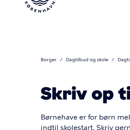
Gå
til
hovedindhold
Borger
Dagtilbud og skole
Dagti
Du
Skriv op t
er
her
Børnehave er for børn me
indtil skolestart. Skriv ger