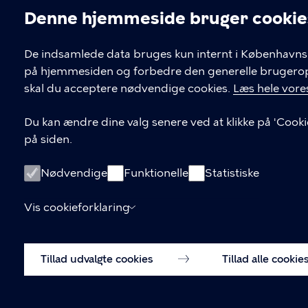
Denne hjemmeside bruger cookie
Cookieindstil
De indsamlede data bruges kun internt i Københavns 
på hjemmesiden og forbedre den generelle brugerople
Kontakt Københavns Kommune
skal du acceptere nødvendige cookies.
Læs hele vores
T
33 66 33 66
Du kan ændre dine valg senere ved at klikke på 'Cooki
l
på siden.
Find andre kontakter her
f
.
CVR-nummer
64942212
Nødvendige
Funktionelle
Statistiske
Vis cookieforklaring
Tillad udvalgte cookies
Tillad alle cookie