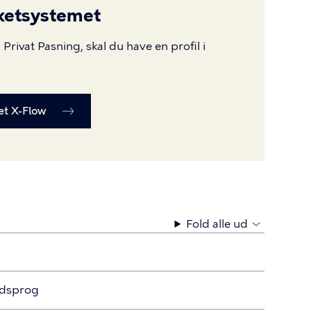
nketsystemet
 Privat Pasning, skal du have en profil i
et X-Flow
Fold alle ud
edsprog