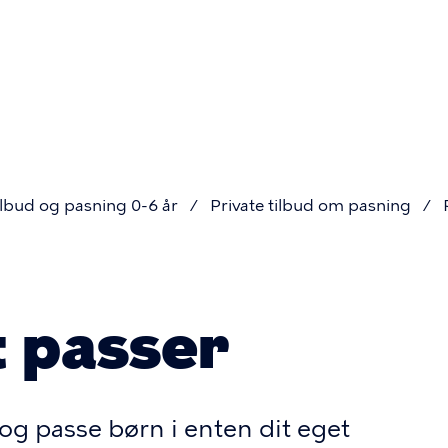
Primær
navigatio
lbud og pasning 0-6 år
Private tilbud om pasning
t passer
 og passe børn i enten dit eget