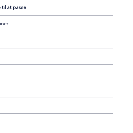
 til at passe
uner