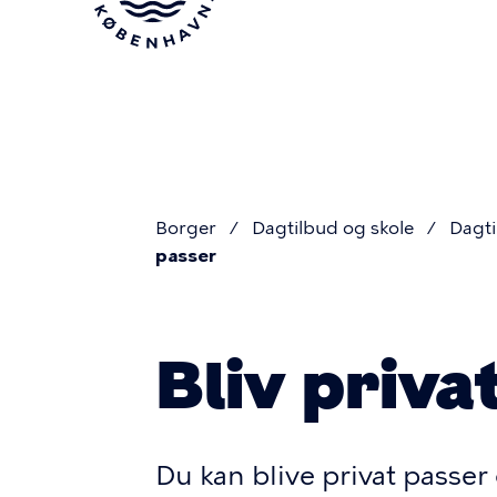
Gå
til
hovedindhold
Borger
Dagtilbud og skole
Dagti
passer
Du
er
Bliv priva
her
Du kan blive privat passer