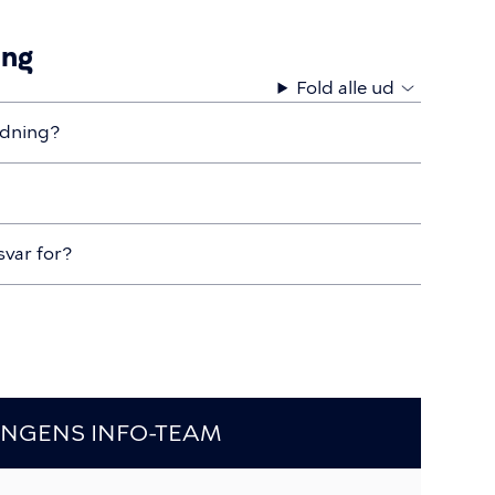
ing
Fold alle ud
rdning?
svar for?
INGENS INFO-TEAM