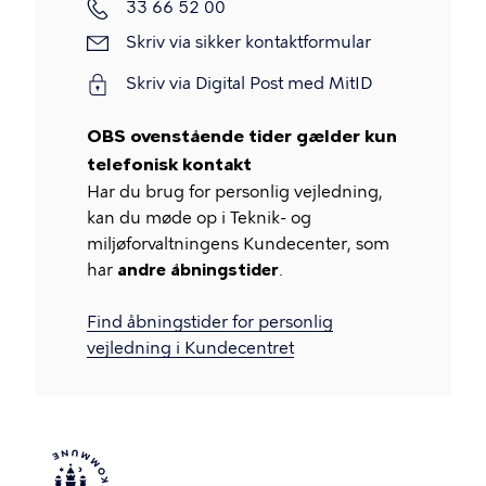
Telefon
33 66 52 00
Skriv
Skriv via sikker kontaktformular
via
Skriv via Digital Post med MitID
sikker
kontaktformular
OBS ovenstående tider gælder kun
telefonisk kontakt
Har du brug for personlig vejledning,
kan du møde op i Teknik- og
miljøforvaltningens Kundecenter, som
har
andre åbningstider
.
Find åbningstider for personlig
vejledning i Kundecentret