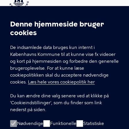
Kontakt Københavns Kommune
Denne hjemmeside bruger
Cookieindstillinger
cookies
T
33 66 33 66
l
Find andre kontakter her
f
De indsamlede data bruges kun internt i
.
Københavns Kommune til at kunne vise fx videoer
CVR-nummer
64942212
og kort på hjemmesiden og forbedre den generelle
brugeroplevelse. For at kunne læse
GENVEJE
cookiepolitikken skal du acceptere nødvendige
cookies.
Læs hele vores cookiepolitik her
Hvis du vil klage
Du kan ændre dine valg senere ved at klikke på
Digital Post
'Cookieindstillinger', som du finder som link
Databeskyttelse
nederst på siden.
Job
Nødvendige
Funktionelle
Statistiske
Tilgængelighedserklæring