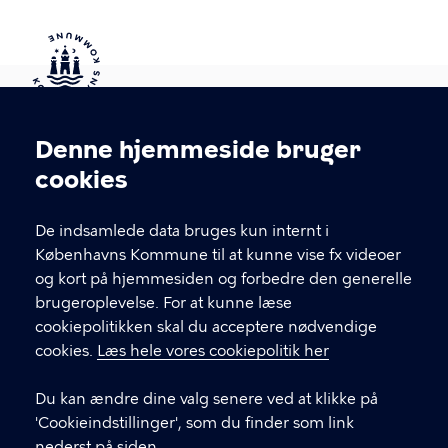
Kontakt Københavns Kommune
Denne hjemmeside bruger
Cookieindstillinger
cookies
T
33 66 33 66
l
Find andre kontakter her
f
De indsamlede data bruges kun internt i
.
Københavns Kommune til at kunne vise fx videoer
CVR-nummer
64942212
og kort på hjemmesiden og forbedre den generelle
brugeroplevelse. For at kunne læse
GENVEJE
cookiepolitikken skal du acceptere nødvendige
cookies.
Læs hele vores cookiepolitik her
Hvis du vil klage
Du kan ændre dine valg senere ved at klikke på
Digital Post
'Cookieindstillinger', som du finder som link
Databeskyttelse
nederst på siden.