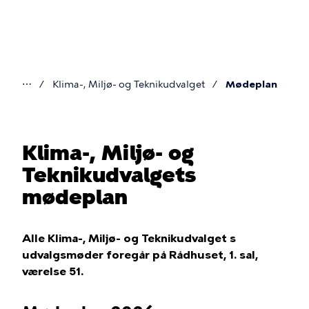
Gå
til
hovedindhold
⋯
Klima-, Miljø- og Teknikudvalget
Mødeplan
Du
er
her
Klima-, Miljø- og
Teknikudvalgets
mødeplan
Alle Klima-, Miljø- og Teknikudvalget s
udvalgsmøder foregår på Rådhuset, 1. sal,
værelse 51.