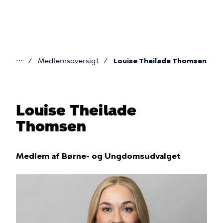
Gå
til
hovedindhold
⋯
Medlemsoversigt
Louise Theilade Thomsen
Du
er
her
Louise Theilade
Thomsen
Medlem af Børne- og Ungdomsudvalget