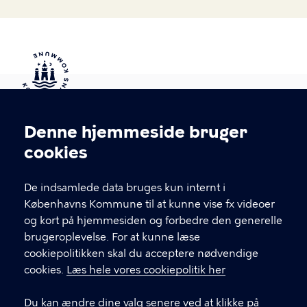
Kontakt Københavns Kommune
Denne hjemmeside bruger
Cookieindstillinger
cookies
T
33 66 33 66
l
Find andre kontakter her
f
De indsamlede data bruges kun internt i
.
Københavns Kommune til at kunne vise fx videoer
CVR-nummer
64942212
og kort på hjemmesiden og forbedre den generelle
brugeroplevelse. For at kunne læse
GENVEJE
cookiepolitikken skal du acceptere nødvendige
cookies.
Læs hele vores cookiepolitik her
Hvis du vil klage
Du kan ændre dine valg senere ved at klikke på