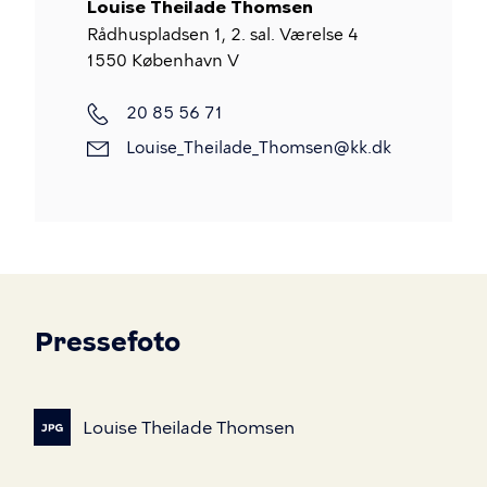
Louise Theilade Thomsen
Rådhuspladsen 1, 2. sal. Værelse 4
1550
København V
Mobiltelefon
20 85 56 71
E-
Louise_Theilade_Thomsen@kk.dk
mail
Pressefoto
Louise
Theilade
Thomsen