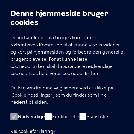
Kontakt Københavns Kommune
Denne hjemmeside bruger
Cookieindstillinger
cookies
T
33 66 33 66
l
Find andre kontakter her
f
De indsamlede data bruges kun internt i
.
Københavns Kommune til at kunne vise fx videoer
CVR-nummer
64942212
og kort på hjemmesiden og forbedre den generelle
brugeroplevelse. For at kunne læse
GENVEJE
cookiepolitikken skal du acceptere nødvendige
cookies.
Læs hele vores cookiepolitik her
Hvis du vil klage
Du kan ændre dine valg senere ved at klikke på
Digital Post
'Cookieindstillinger', som du finder som link
Databeskyttelse
nederst på siden.
Job
Nødvendige
Funktionelle
Statistiske
Tilgængelighedserklæring
Vis cookieforklaring
Om hjemmesiden