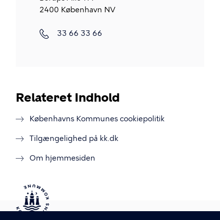
2400
København NV
Telefon
33 66 33 66
Relateret Indhold
Københavns Kommunes cookiepolitik
Tilgængelighed på kk.dk
Om hjemmesiden