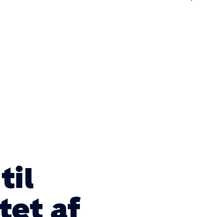
n
til
tet af