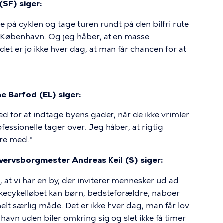
SF) siger:
pe på cyklen og tage turen rundt på den bilfri rute
i København. Og jeg håber, at en masse
det er jo ikke hver dag, at man får chancen for at
e Barfod (EL) siger:
ed for at indtage byens gader, når de ikke vrimler
fessionelle tager over. Jeg håber, at rigtig
ære med."
hvervsborgmester Andreas Keil (S) siger:
at vi har en by, der inviterer mennesker ud ad
olkecykelløbet kan børn, bedsteforældre, naboer
t særlig måde. Det er ikke hver dag, man får lov
havn uden biler omkring sig og slet ikke få timer