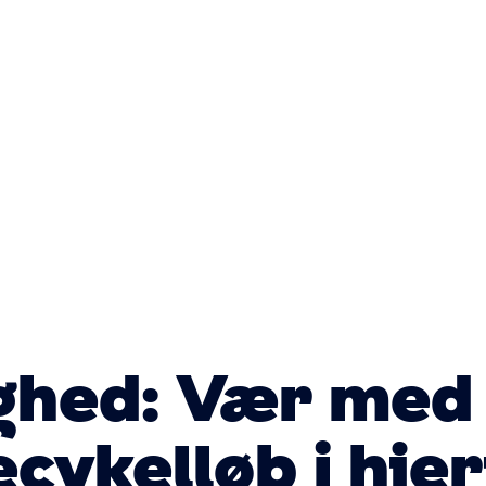
Primær
navigatio
ghed: Vær med 
ecykelløb i hjer