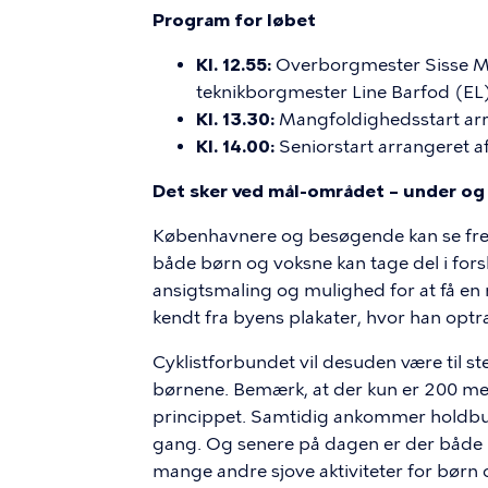
Program for løbet
Kl. 12.55:
Overborgmester Sisse Mar
teknikborgmester Line Barfod (EL)
Kl. 13.30:
Mangfoldighedsstart arr
Kl. 14.00:
Seniorstart arrangeret 
Det sker ved mål-området – under og 
Københavnere og besøgende kan se frem
både børn og voksne kan tage del i forsk
ansigtsmaling og mulighed for at få en 
kendt fra byens plakater, hvor han optr
Cyklistforbundet vil desuden være til st
børnene. Bemærk, at der kun er 200 meda
princippet. Samtidig ankommer holdbuss
gang. Og senere på dagen er der både
mange andre sjove aktiviteter for børn 