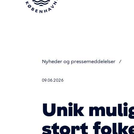
Gå
til
hovedindhold
Nyheder og pressemeddelelser
Du
09.06.2026
er
Unik muli
her
stort folk