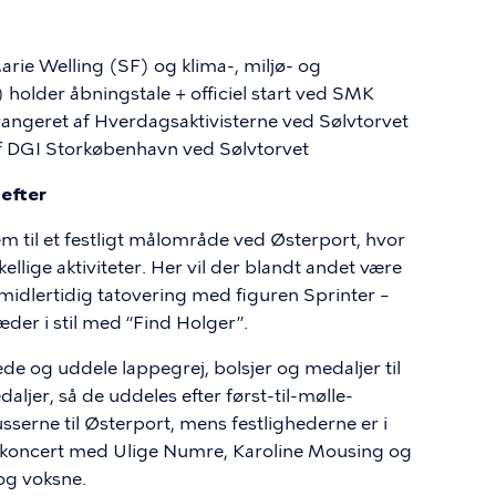
ie Welling (SF) og klima-, miljø- og
 holder åbningstale +
officiel start ved SMK
angeret af Hverdagsaktivisterne ved Sølvtorvet
af DGI Storkøbenhavn ved Sølvtorvet
efter
 til et festligt målområde ved Østerport, hvor
ellige aktiviteter. Her vil der blandt andet være
midlertidig tatovering med figuren Sprinter –
æder i stil med “Find Holger”.
ede og uddele lappegrej, bolsjer og medaljer til
ljer, så de uddeles efter først-til-mølle-
erne til Østerport, mens festlighederne er i
 koncert med Ulige Numre, Karoline Mousing og
og voksne.