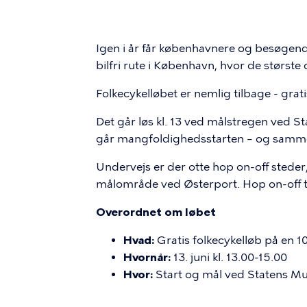
Igen i år får københavnere og besøgend
bilfri rute i København, hvor de største
Folkecykelløbet er nemlig tilbage - grati
Det går løs kl. 13 ved målstregen ved S
går mangfoldighedsstarten – og samme s
Undervejs er der otte hop on-off steder
målområde ved Østerport. Hop on-off til 
Overordnet om løbet
Hvad:
Gratis folkecykelløb på en
Hvornår:
13. juni kl. 13.00-15.00
Hvor:
Start og mål ved Statens M