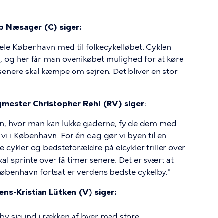
 Næsager (C) siger:
 hele København med til folkecykelløbet. Cyklen
, og her får man ovenikøbet mulighed for at køre
senere skal kæmpe om sejren. Det bliver en stor
rgmester Christopher Røhl (RV) siger:
en, hvor man kan lukke gaderne, fylde dem med
 vi i København. For én dag gør vi byen til en
e cykler og bedsteforældre på elcykler triller over
l sprinte over få timer senere. Det er svært at
 København fortsat er verdens bedste cykelby."
s-Kristian Lütken (V) siger:
y sig ind i rækken af byer med store