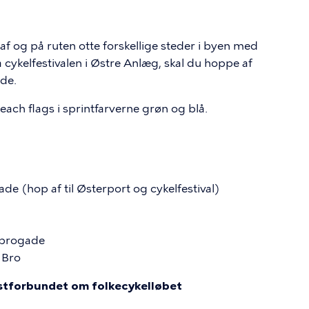
af og på ruten otte forskellige steder i byen med
 cykelfestivalen i Østre Anlæg, skal du hoppe af
de.
ach flags i sprintfarverne grøn og blå.
e (hop af til Østerport og cykelfestival)
rbrogade
s Bro
istforbundet om folkecykelløbet