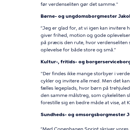
før verdenseliten gør det samme."
Børne- og ungdomsborgmester Jakob
”Jeg er glad for, at vi igen kan invitere
giver frihed, motion og gode oplevelser
på præcis den rute, hvor verdenseliten 
oplevelse for både store og små.”
Kultur-, fritids- og borgerservicebo
"Der findes ikke mange storbyer i verd
cykler og invitere alle med. Men det kan
fælles legeplads, hvor børn på trehjuled
den samme målstreg, som cykeleliten ska
forestille sig en bedre måde at vise, at
Sundheds- og omsorgsborgmester Jen
”Med Copenhagen Sprint skriver vores b