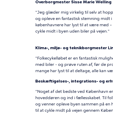
Overborgmester Sisse Marie Welling (
"Jeg glæder mig virkelig til selv at hop
og opleve en fantastisk stemning midt 
københavnere har lyst til at være med – 
cykle midt i byen uden biler på vejen."
Klima-, miljø- og teknikborgmester Lin
"Folkecykelløbet er en fantastisk muligh
med biler - og prøve ruten af, før de pro
mange har lyst til at deltage, alle kan v
Beskæftigelses-, integrations- og er
"Noget af det bedste ved København er, 
hoveddøren og ind i fællesskabet. Til f
og venner opleve byen sammen på en hel
til at cykle midt på vejen gennem Køben