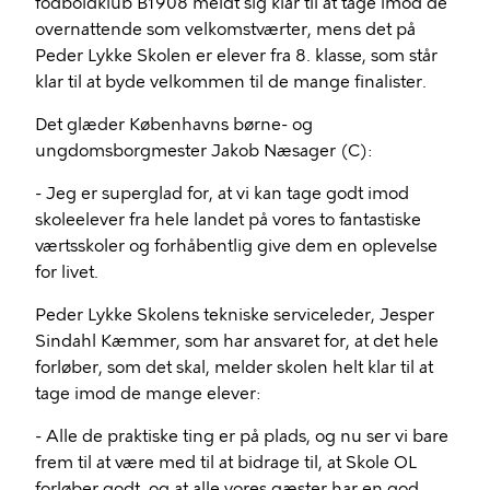
fodboldklub B1908 meldt sig klar til at tage imod de
overnattende som velkomstværter, mens det på
Peder Lykke Skolen er elever fra 8. klasse, som står
klar til at byde velkommen til de mange finalister.
Det glæder Københavns børne- og
ungdomsborgmester Jakob Næsager (C):
- Jeg er superglad for, at vi kan tage godt imod
skoleelever fra hele landet på vores to fantastiske
værtsskoler og forhåbentlig give dem en oplevelse
for livet.
Peder Lykke Skolens tekniske serviceleder, Jesper
Sindahl Kæmmer, som har ansvaret for, at det hele
forløber, som det skal, melder skolen helt klar til at
tage imod de mange elever:
- Alle de praktiske ting er på plads, og nu ser vi bare
frem til at være med til at bidrage til, at Skole OL
forløber godt, og at alle vores gæster har en god