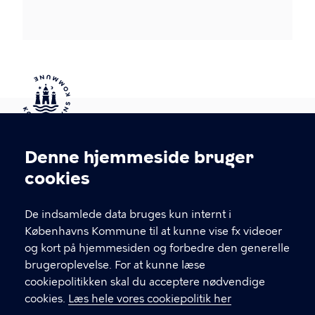
Kontakt Københavns Kommune
Denne hjemmeside bruger
Cookieindstillinger
cookies
T
33 66 33 66
l
Find andre kontakter her
f
De indsamlede data bruges kun internt i
.
Københavns Kommune til at kunne vise fx videoer
CVR-nummer
64942212
og kort på hjemmesiden og forbedre den generelle
brugeroplevelse. For at kunne læse
GENVEJE
cookiepolitikken skal du acceptere nødvendige
cookies.
Læs hele vores cookiepolitik her
Hvis du vil klage