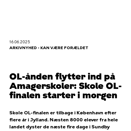
Gå
til
hovedindhold
16.06.2025
Du
ARKIVNYHED - KAN VÆRE FORÆLDET
er
her
OL-ånden flytter ind på
Amagerskoler: Skole OL-
finalen starter i morgen
Skole OL-finalen er tilbage i København efter
flere år i Jylland. Næsten 8000 elever fra hele
landet dyster de næste fire dage i Sundby