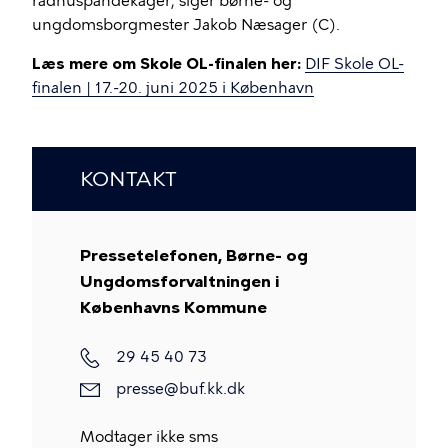
rådhuspandekager, siger børne- og
ungdomsborgmester Jakob Næsager (C).
Læs mere om Skole OL-finalen her:
DIF Skole OL-
finalen | 17.-20. juni 2025 i København
KONTAKT
Pressetelefonen, Børne- og
Ungdomsforvaltningen i
Københavns Kommune
Telefon
29 45 40 73
E-
presse@buf.kk.dk
mail
Modtager ikke sms