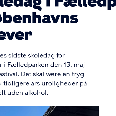
oledag i Fælled
Københavns
ever
es sidste skoledag for
 i Fælledparken den 13. maj
stival. Det skal være en tryg
 tidligere års uroligheder på
elt uden alkohol.