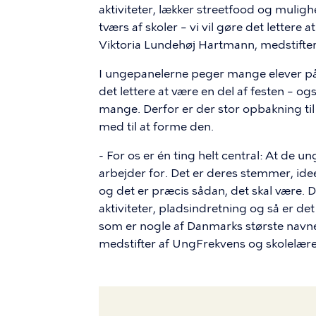
aktiviteter, lækker streetfood og mul
tværs af skoler – vi vil gøre det lettere at
Viktoria Lundehøj Hartmann, medstifte
I ungepanelerne peger mange elever på, 
det lettere at være en del af festen – og
mange. Derfor er der stor opbakning til 
med til at forme den.
- For os er én ting helt central: At de 
arbejder for. Det er deres stemmer, ide
og det er præcis sådan, det skal være. De
aktiviteter, pladsindretning og så er de
som er nogle af Danmarks største navne 
medstifter af UngFrekvens og skolelære