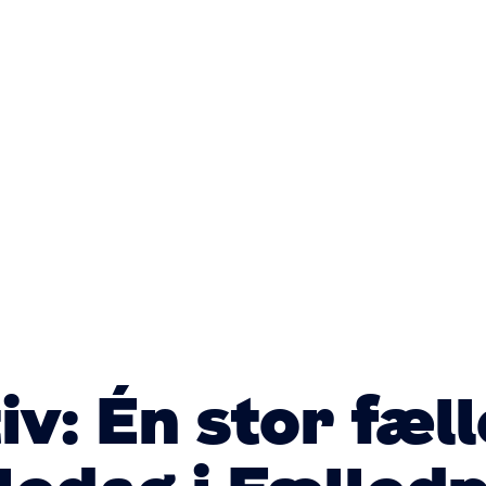
Primær
navigatio
tiv: Én stor fæl