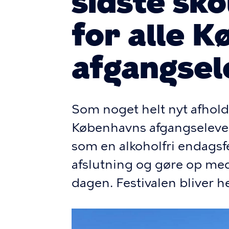
sidste sk
for alle 
afgangsel
Som noget helt nyt afhold
Københavns afgangselever
som en alkoholfri endagsfe
afslutning og gøre op med
dagen. Festivalen bliver h