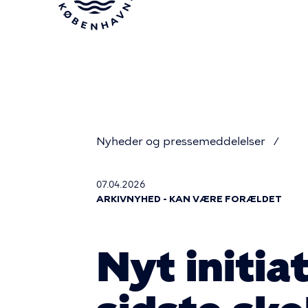
Gå
til
hovedindhold
Nyheder og pressemeddelelser
Du
07.04.2026
ARKIVNYHED - KAN VÆRE FORÆLDET
er
Nyt initia
her