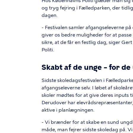
Hos Københavns Politi glæder man sig ov
og tryg fejring i Fælledparken, der tid
dagen.
- Festivalen samler afgangseleverne på
giver os bedre muligheder for at passe p
sikre, at de får en festlig dag, siger Ge
Politi.
Skabt af de unge – for de
Sidste skoledagsfestivalen i Fælledpar
afgangseleverne selv. I løbet af skoleår
skoler mødtes for at give deres inputs t
Derudover har elevrådsrepræsentanter, 
aktive i planlægningen.
- Vi brænder for at skabe en sund ungd
måde, man fejrer sidste skoledag på. V