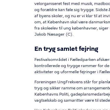
velorganiseret fest med musik, madbod
og forældre kan føle sig trygge. Sidste å
af byens skoler, og nu er vi klar til at
om, at København skal være danmarksm
fra skoleelev til ung københavner, s
Jakob Næsager (C).
En tryg samlet fejring
Festivalsområdet i Fælledparken afskær
kontrollerede og trygge rammer for de 
aktiviteter og uformelle fejringer i Fæl
Foreningen UngFrekvens står for planlægn
tryg og sikker ramme om arrangement
Københavns Politi, gadeplansmedarbejd
vagtselskab og samaritter være til stede