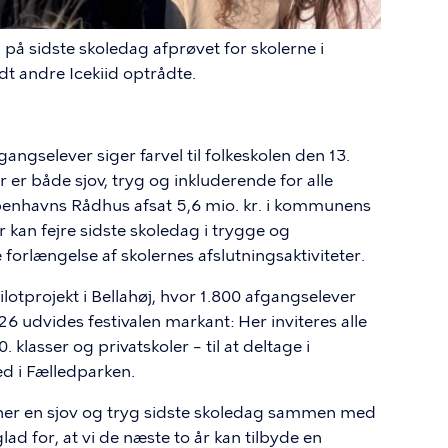
 på sidste skoledag afprøvet for skolerne i
t andre Icekiid optrådte.
gselever siger farvel til folkeskolen den 13.
 er både sjov, tryg og inkluderende for alle
øbenhavns Rådhus afsat 5,6 mio. kr. i kommunens
 kan fejre sidste skoledag i trygge og
orlængelse af skolernes afslutningsaktiviteter.
ilotprojekt i Bellahøj, hvor 1.800 afgangselever
6 udvides festivalen markant: Her inviteres alle
 klasser og privatskoler – til at deltage i
ted i Fælledparken.
ener en sjov og tryg sidste skoledag sammen med
ad for, at vi de næste to år kan tilbyde en