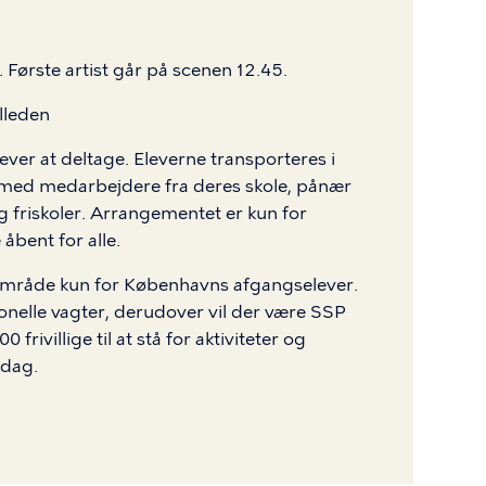
. Første artist går på scenen 12.45.
lleden
lever at deltage. Eleverne transporteres i
med medarbejdere fra deres skole, pånær
og friskoler. Arrangementet er kun for
bent for alle.
 område kun for Københavns afgangselever.
ionelle vagter, derudover vil der være SSP
frivillige til at stå for aktiviteter og
 dag.