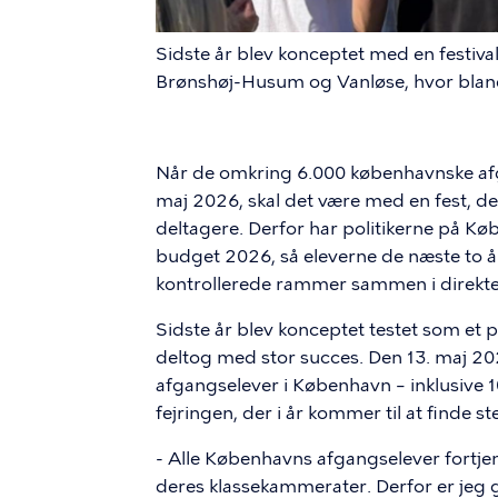
Sidste år blev konceptet med en festival
Brønshøj-Husum og Vanløse, hvor bland
Når de omkring 6.000 københavnske afgan
maj 2026, skal det være med en fest, der
deltagere. Derfor har politikerne på K
budget 2026, så eleverne de næste to år
kontrollerede rammer sammen i direkte f
Sidste år blev konceptet testet som et p
deltog med stor succes. Den 13. maj 202
afgangselever i København – inklusive 10.
fejringen, der i år kommer til at finde s
- Alle Københavns afgangselever fortj
deres klassekammerater. Derfor er jeg gl