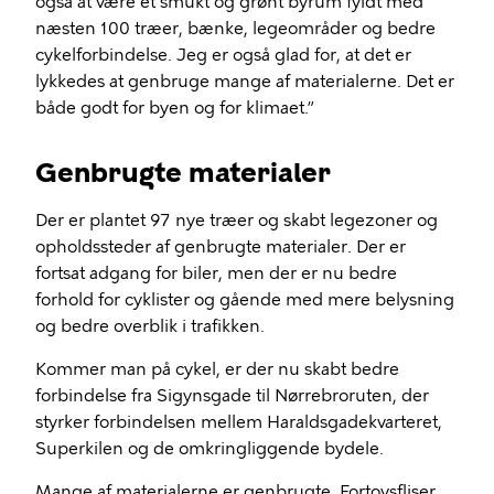
også at være et smukt og grønt byrum fyldt med
næsten 100 træer, bænke, legeområder og bedre
cykelforbindelse. Jeg er også glad for, at det er
lykkedes at genbruge mange af materialerne. Det er
både godt for byen og for klimaet.”
Genbrugte materialer
Der er plantet 97 nye træer og skabt legezoner og
opholdssteder af genbrugte materialer. Der er
fortsat adgang for biler, men der er nu bedre
forhold for cyklister og gående med mere belysning
og bedre overblik i trafikken.
Kommer man på cykel, er der nu skabt bedre
forbindelse fra Sigynsgade til Nørrebroruten, der
styrker forbindelsen mellem Haraldsgadekvarteret,
Superkilen og de omkringliggende bydele.
Mange af materialerne er genbrugte. Fortovsfliser