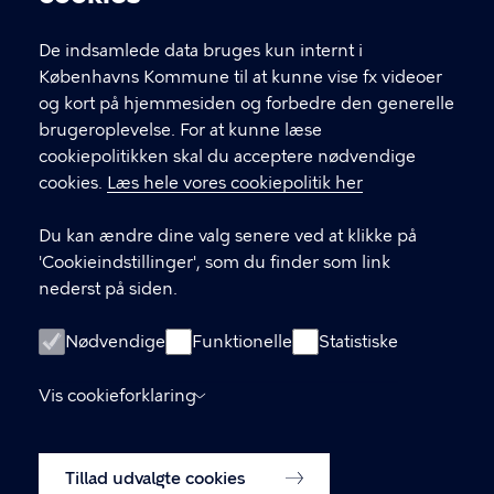
T
33 66 33 66
l
Find andre kontakter her
f
De indsamlede data bruges kun internt i
.
Københavns Kommune til at kunne vise fx videoer
CVR-nummer
64942212
og kort på hjemmesiden og forbedre den generelle
brugeroplevelse. For at kunne læse
GENVEJE
cookiepolitikken skal du acceptere nødvendige
cookies.
Læs hele vores cookiepolitik her
Hvis du vil klage
Du kan ændre dine valg senere ved at klikke på
Digital Post
'Cookieindstillinger', som du finder som link
Databeskyttelse
nederst på siden.
Job
Nødvendige
Funktionelle
Statistiske
Tilgængelighedserklæring
Vis cookieforklaring
Om hjemmesiden
English
Cookiepolitik
Tillad udvalgte cookies