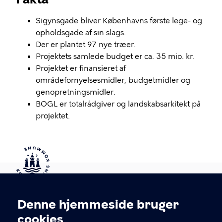
Sigynsgade bliver Københavns første lege- og
opholdsgade af sin slags.
Der er plantet 97 nye træer.
Projektets samlede budget er ca. 35 mio. kr.
Projektet er finansieret af
områdefornyelsesmidler, budgetmidler og
genopretningsmidler.
BOGL er totalrådgiver og landskabsarkitekt på
projektet.
Kontakt Københavns Kommune
Denne hjemmeside bruger
Cookieindstillinger
cookies