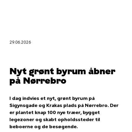
Gå
til
hovedindhold
29.06.2026
Du
er
her
Nyt grønt byrum åbner
på Nørrebro
I dag indvies et nyt, grønt byrum på
Sigynsgade og Krakas plads på Nørrebro. Der
er plantet knap 100 nye træer, bygget
legezoner og skabt opholdssteder til
beboerne og de besøgende.