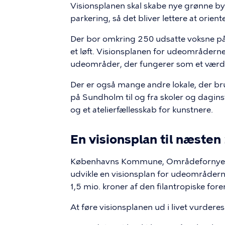
Visionsplanen skal skabe nye grønne 
parkering, så det bliver lettere at orient
Der bor omkring 250 udsatte voksne på
et løft. Visionsplanen for udeområdern
udeområder, der fungerer som et værdi
Der er også mange andre lokale, der b
på Sundholm til og fra skoler og daginst
og et atelierfællesskab for kunstnere.
En visionsplan til næsten
Københavns Kommune, Områdefornyelse
udvikle en visionsplan for udeområder
1,5 mio. kroner af den filantropiske for
At føre visionsplanen ud i livet vurdere