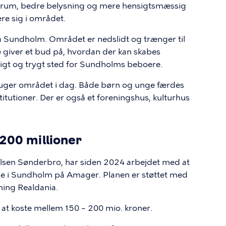
byrum, bedre belysning og mere hensigtsmæssig
ere sig i området.
 Sundholm. Området er nedslidt og trænger til
e giver et bud på, hvordan der kan skabes
gt og trygt sted for Sundholms beboere.
ruger området i dag. Både børn og unge færdes
itutioner. Der er også et foreningshus, kulturhus
 200 millioner
n Sønderbro, har siden 2024 arbejdet med at
ne i Sundholm på Amager. Planen er støttet med
ening
Realdania.
s at koste mellem 150 – 200 mio. kroner.