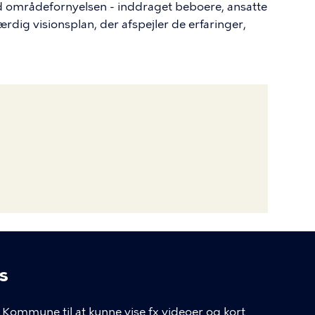
 områdefornyelsen - inddraget beboere, ansatte
rdig visionsplan, der afspejler de erfaringer,
s
Kommune til at kunne vise fx videoer og kort