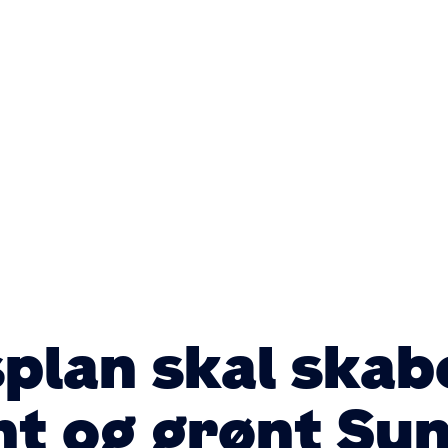
Primær
navigatio
plan skal skab
t og grønt Su