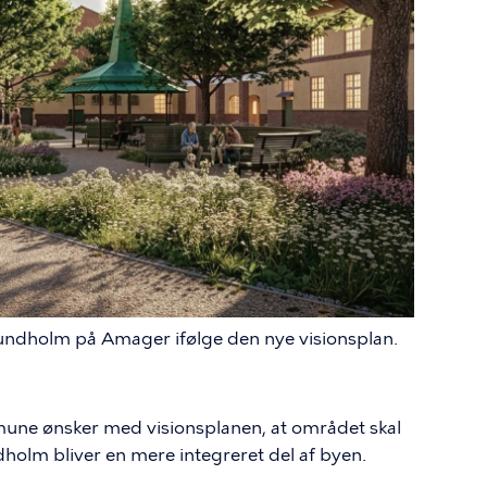
Sundholm på Amager ifølge den nye visionsplan.
ne ønsker med visionsplanen, at området skal
dholm bliver en mere integreret del af byen.