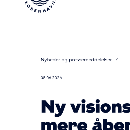
Gå
til
hovedindhold
Nyheder og pressemeddelelser
Du
08.06.2026
er
Ny visions
her
mere åben