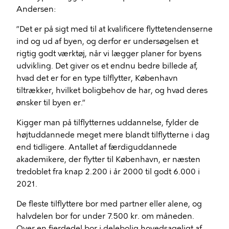
Andersen:
”Det er på sigt med til at kvalificere flyttetendenserne
ind og ud af byen, og derfor er undersøgelsen et
rigtig godt værktøj, når vi lægger planer for byens
udvikling. Det giver os et endnu bedre billede af,
hvad det er for en type tilflytter, København
tiltrækker, hvilket boligbehov de har, og hvad deres
ønsker til byen er.”
Kigger man på tilflytternes uddannelse, fylder de
højtuddannede meget mere blandt tilflytterne i dag
end tidligere. Antallet af færdiguddannede
akademikere, der flytter til København, er næsten
tredoblet fra knap 2.200 i år 2000 til godt 6.000 i
2021.
De fleste tilflyttere bor med partner eller alene, og
halvdelen bor for under 7.500 kr. om måneden.
Over en fjerdedel bor i delebolig hovedsageligt af