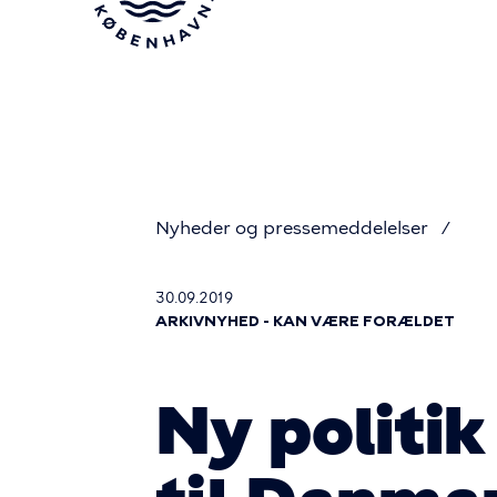
Gå
til
hovedindhold
Nyheder og pressemeddelelser
Du
30.09.2019
ARKIVNYHED - KAN VÆRE FORÆLDET
er
Ny politi
her