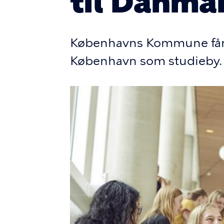
til Danma
Københavns Kommune får ny
København som studieby.