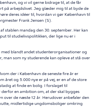
benhavn, og vi vil gerne bidrage til, at de får
rt på arbejdslivet. Jeg glæder mig til at byde de
e deres idéer til, hvordan vi gør København til
orgmester Frank Jensen (S).
 af stablen mandag den 30. september. Her kan
il studielivspolitikken, der lige nu er i
jde med blandt andet studenterorganisationer og
ger, man som ny studerende kan opleve at stå over
Selvom der i København de seneste fire år er
året og 5.000 nye er på vej, er en af de store
adig at finde en bolig. I forslaget til
erfor en ambition om, at der skal bygges
 over de næste 12 år. Herudover anbefaler den
e akutte, midlertidige ungdomsboliger omkring