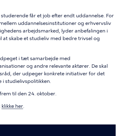
e studerende får et job efter endt uddannelse. For
llem uddannelsesinstitutioner og erhvervsliv
elighedens arbejdsmarked, lyder anbefalingen i
il at skabe et studieliv med bedre trivsel og
er udpeget i tæt samarbejde med
nisationer og andre relevante aktører. De skal
åd, der udpeger konkrete initiativer for det
i studielivspolitikken.
 frem til den 24. oktober.
t
klikke her
.