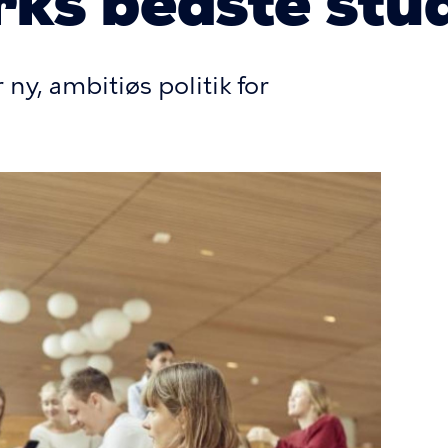
rks bedste stu
, ambitiøs politik for