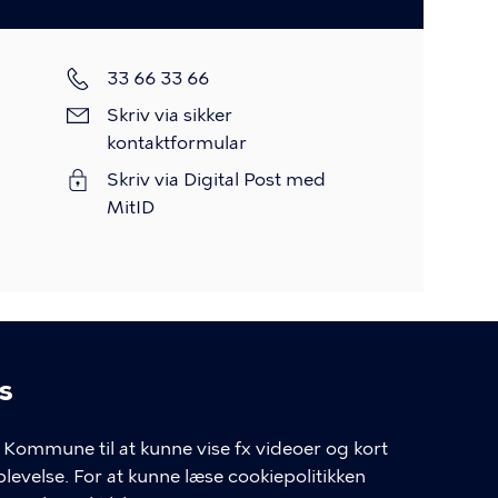
Telefon
33 66 33 66
Skriv
Skriv via sikker
via
kontaktformular
sikker
Skriv via Digital Post med
kontaktformular
MitID
s
linger
Kommune til at kunne vise fx videoer og kort
velse. For at kunne læse cookiepolitikken