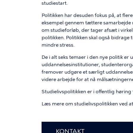
studiestart.
Politikken har desuden fokus på, at fler
eksempel gennem tættere samarbejde me
om studieforløb, der tager afsæt i virk
politikken. Politikken skal også bidrage t
mindre stress.
De i alt seks temaer i den nye politik 
uddannelsesinstitutioner, studenterorga
fremover udgøre et særligt uddannelsesr
videre arbejde for at nå målsætningerne 
Studielivspolitikken er i offentlig høring
Læs mere om studielivspolitikken ved a
KONTAKT