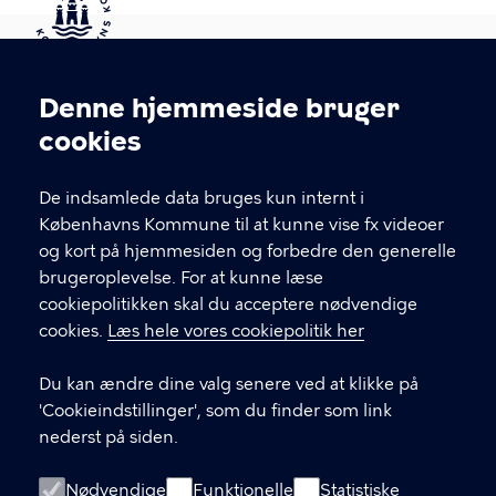
Kontakt Københavns Kommune
Denne hjemmeside bruger
Cookieindstillinger
cookies
T
33 66 33 66
l
Find andre kontakter her
f
De indsamlede data bruges kun internt i
.
Københavns Kommune til at kunne vise fx videoer
CVR-nummer
64942212
og kort på hjemmesiden og forbedre den generelle
brugeroplevelse. For at kunne læse
GENVEJE
cookiepolitikken skal du acceptere nødvendige
cookies.
Læs hele vores cookiepolitik her
Hvis du vil klage
Du kan ændre dine valg senere ved at klikke på
Digital Post
'Cookieindstillinger', som du finder som link
Databeskyttelse
nederst på siden.
Job
Nødvendige
Funktionelle
Statistiske