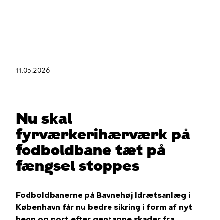
Gå
til
hovedindhold
11.05.2026
Du
er
her
Nu skal
fyrværkerihærværk på
fodboldbane tæt på
fængsel stoppes
Fodboldbanerne på Bavnehøj Idrætsanlæg i
København får nu bedre sikring i form af nyt
hegn og port efter gentagne skader fra