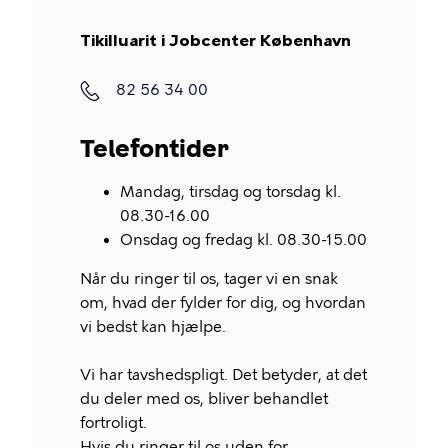
Tikilluarit i Jobcenter København
Telefon
82 56 34 00
Telefontider
Mandag, tirsdag og torsdag kl.
08.30-16.00
Onsdag og fredag kl. 08.30-15.00
Når du ringer til os, tager vi en snak
om, hvad der fylder for dig, og hvordan
vi bedst kan hjælpe.
Vi har tavshedspligt. Det betyder, at det
du deler med os, bliver behandlet
fortroligt.
Hvis du ringer til os uden for