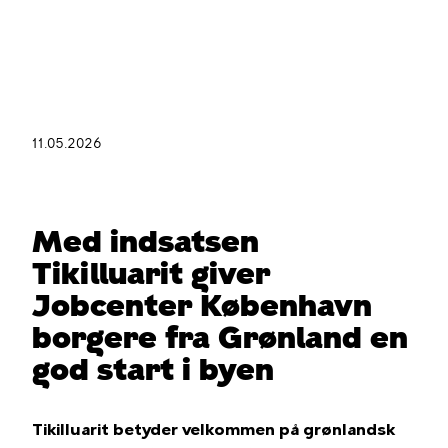
Gå
til
hovedindhold
11.05.2026
Du
er
her
Med indsatsen
Tikilluarit giver
Jobcenter København
borgere fra Grønland en
god start i byen
Tikilluarit betyder velkommen på grønlandsk