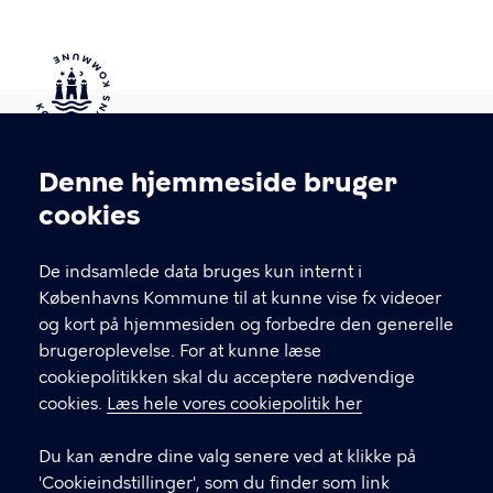
Kontakt Københavns Kommune
Denne hjemmeside bruger
Cookieindstillinger
cookies
T
33 66 33 66
l
Find andre kontakter her
f
De indsamlede data bruges kun internt i
.
Københavns Kommune til at kunne vise fx videoer
CVR-nummer
64942212
og kort på hjemmesiden og forbedre den generelle
brugeroplevelse. For at kunne læse
GENVEJE
cookiepolitikken skal du acceptere nødvendige
cookies.
Læs hele vores cookiepolitik her
Hvis du vil klage
Du kan ændre dine valg senere ved at klikke på
Digital Post
'Cookieindstillinger', som du finder som link