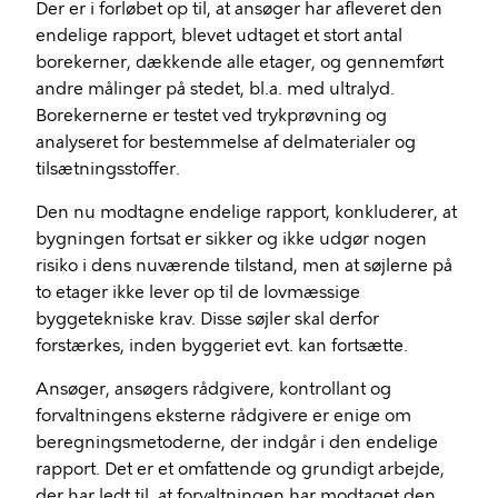
Der er i forløbet op til, at ansøger har afleveret den
endelige rapport, blevet udtaget et stort antal
borekerner, dækkende alle etager, og gennemført
andre målinger på stedet, bl.a. med ultralyd.
Borekernerne er testet ved trykprøvning og
analyseret for bestemmelse af delmaterialer og
tilsætningsstoffer.
Den nu modtagne endelige rapport, konkluderer, at
bygningen fortsat er sikker og ikke udgør nogen
risiko i dens nuværende tilstand, men at søjlerne på
to etager ikke lever op til de lovmæssige
byggetekniske krav. Disse søjler skal derfor
forstærkes, inden byggeriet evt. kan fortsætte.
Ansøger, ansøgers rådgivere, kontrollant og
forvaltningens eksterne rådgivere er enige om
beregningsmetoderne, der indgår i den endelige
rapport. Det er et omfattende og grundigt arbejde,
der har ledt til, at forvaltningen har modtaget den