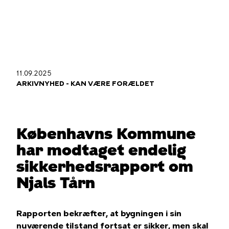
Gå
til
hovedindhold
11.09.2025
Du
ARKIVNYHED - KAN VÆRE FORÆLDET
er
her
Københavns Kommune
har modtaget endelig
sikkerhedsrapport om
Njals Tårn
Rapporten bekræfter, at bygningen i sin
nuværende tilstand fortsat er sikker, men skal