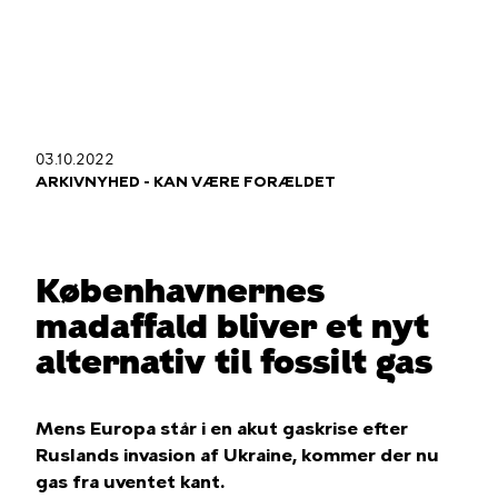
Gå
til
hovedindhold
03.10.2022
Du
ARKIVNYHED - KAN VÆRE FORÆLDET
er
her
Københavnernes
madaffald bliver et nyt
alternativ til fossilt gas
Mens Europa står i en akut gaskrise efter
Ruslands invasion af Ukraine, kommer der nu
gas fra uventet kant.