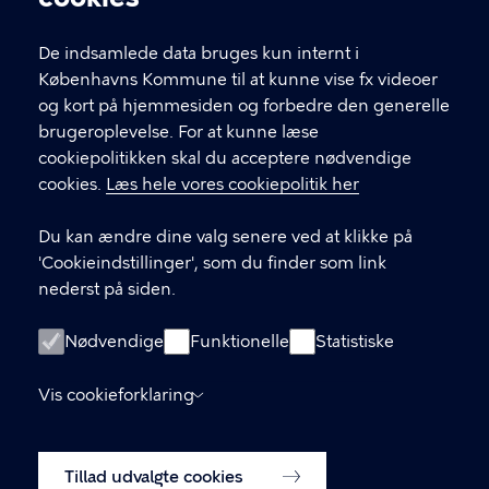
T
33 66 33 66
l
Find andre kontakter her
f
De indsamlede data bruges kun internt i
.
Københavns Kommune til at kunne vise fx videoer
CVR-nummer
64942212
og kort på hjemmesiden og forbedre den generelle
brugeroplevelse. For at kunne læse
GENVEJE
cookiepolitikken skal du acceptere nødvendige
cookies.
Læs hele vores cookiepolitik her
Hvis du vil klage
Du kan ændre dine valg senere ved at klikke på
Digital Post
'Cookieindstillinger', som du finder som link
Databeskyttelse
nederst på siden.
Job
Nødvendige
Funktionelle
Statistiske
Tilgængelighedserklæring
Vis cookieforklaring
Om hjemmesiden
English
Cookiepolitik
Tillad udvalgte cookies