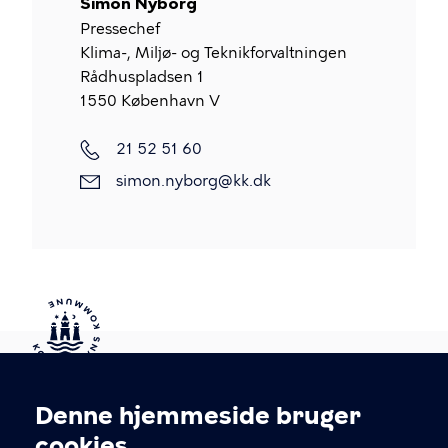
Simon Nyborg
Pressechef
Klima-, Miljø- og Teknikforvaltningen
Rådhuspladsen 1
1550
København V
Mobiltelefon
21 52 51 60
E-
simon.nyborg@kk.dk
mail
Kontakt Københavns Kommune
Denne hjemmeside bruger
Cookieindstillinger
cookies