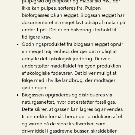
pulp/grød og bioposer og madaffald mv., der
ikke kan pulpes, sorteres fra. Pulpen
bioforgasses på anlægget. Biogasanlægget har
dokumenteret et meget lavt udslip af metan på
under 1 pct. Det er en halvering i forhold til
tidligere krav.
Gødningsproduktet fra biogasanlægget opnår
en meget høj renhed, der gør det muligt at
udnytte det i økologisk jordbrug. Derved
understøtter madaffaldet fra byen produktion
af økologiske fødevarer. Det bliver muligt at
følge med i hvilke landbrug, der modtager
gødningen.
Biogassen opgraderes og distribueres via
naturgasnettet, hvor det erstatter fossil gas.
Dette sikrer, at gassen kan lagres og anvendes
til en række formål, herunder produktion af el
og varme på de store kraftværker, som
drivmiddel i gasdrevne busser, skraldebiler