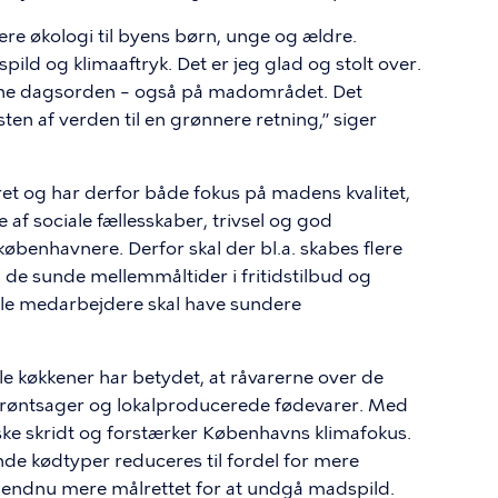
re økologi til byens børn, unge og ældre.
d og klimaaftryk. Det er jeg glad og stolt over.
nne dagsorden – også på madområdet. Det
en af verden til en grønnere retning,” siger
et og har derfor både fokus på madens kvalitet,
af sociale fællesskaber, trivsel og god
benhavnere. Derfor skal der bl.a. skabes flere
, de sunde mellemmåltider i fritidstilbud og
le medarbejdere skal have sundere
 køkkener har betydet, at råvarerne over de
d grøntsager og lokalproducerede fødevarer. Med
ke skridt og forstærker Københavns klimafokus.
e kødtyper reduceres til fordel for mere
s endnu mere målrettet for at undgå madspild.