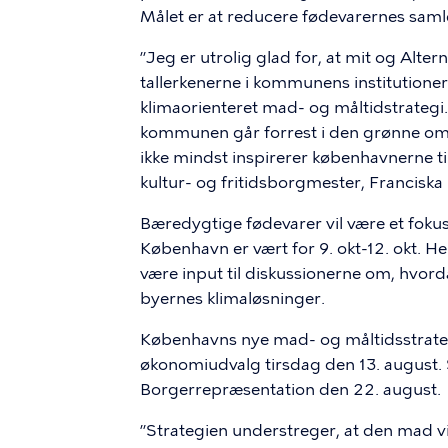
Målet er at reducere fødevarernes saml
”Jeg er utrolig glad for, at mit og Alt
tallerkenerne i kommunens institutioner 
klimaorienteret mad- og måltidstrategi
kommunen går forrest i den grønne oms
ikke mindst inspirerer københavnerne ti
kultur- og fritidsborgmester, Franciska
Bæredygtige fødevarer vil være et f
København er vært for 9. okt-12. okt. H
være input til diskussionerne om, hvord
byernes klimaløsninger.
Københavns nye mad- og måltidsstrat
økonomiudvalg tirsdag den 13. august.
Borgerrepræsentation den 22. august.
”Strategien understreger, at den mad vi