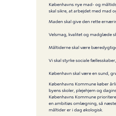
Københavns nye mad- og måltidss
skal sikre, at arbejdet med mad o
Maden skal give den rette ernær
Velsmag, kvalitet og madglæde sk
Måltiderne skal være bæredygtige
Vi skal styrke sociale fællesskab
København skal være en sund, gr
Københavns Kommune køber årligt 
byens skoler, plejehjem og daginst
Københavns Kommune prioriteret
en ambitiøs omlægning, så næste
måltider er i dag økologisk.