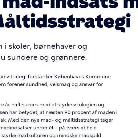
 mad-indsats 
åltidsstrategi
i skoler, børnehaver og
nu sundere og grønnere.
tidsstrategi forstærker Københavns Kommune
som forener sundhed, velsmag og ansvar for
år haft succes med at styrke økologien og
atsen har betydet, at næsten 90 procent af maden i
isk. Med den nye mad- og måltidsstrategi tager
adindsatser under ét – på tværs af hele
, styrke madkulturen og mindske madspild.