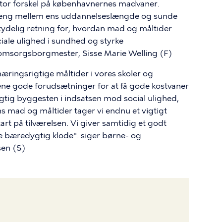
er stor forskel på københavnernes madvaner.
æng mellem ens uddannelseslængde og sunde
tydelig retning for, hvordan mad og måltider
ciale ulighed i sundhed og styrke
 omsorgsborgmester, Sisse Marie Welling (F)
æringsrigtige måltider i vores skoler og
nene gode forudsætninger for at få gode kostvaner
igtig byggesten i indsatsen mod social ulighed,
 mad og måltider tager vi endnu et vigtigt
tart på tilværelsen. Vi giver samtidig et godt
re bæredygtig klode". siger børne- og
en (S)