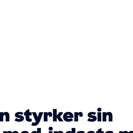
Primær
navigatio
 styrker sin