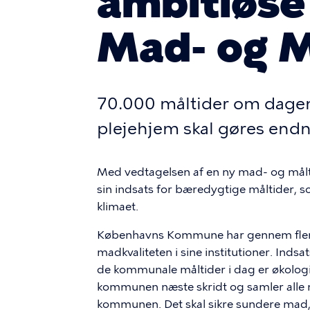
ambitiøse
Mad- og M
70.000 måltider om dagen 
plejehjem skal gøres end
Med vedtagelsen af en ny mad- og mål
sin indsats for bæredygtige måltider, 
klimaet.
Københavns Kommune har gennem flere 
madkvaliteten i sine institutioner. Inds
de kommunale måltider i dag er økolog
kommunen næste skridt og samler alle m
kommunen. Det skal sikre sundere mad