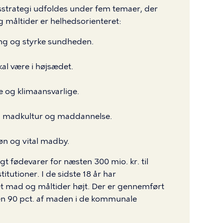
trategi udfoldes under fem temaer, der
g måltider er helhedsorienteret:
ing og styrke sundheden.
al være i højsædet.
 og klimaansvarlige.
er, madkultur og maddannelse.
øn og vital madby.
fødevarer for næsten 300 mio. kr. til
itutioner. I de sidste 18 år har
 mad og måltider højt. Der er gennemført
n 90 pct. af maden i de kommunale