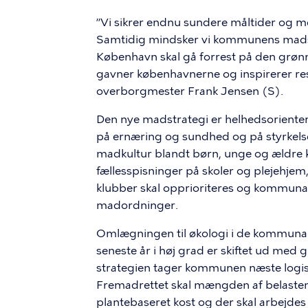
”Vi sikrer endnu sundere måltider og me
Samtidig mindsker vi kommunens madspil
København skal gå forrest på den grø
gavner københavnerne og inspirerer rest
overborgmester Frank Jensen (S).
Den nye madstrategi er helhedsorienter
på ernæring og sundhed og på styrkelse 
madkultur blandt børn, unge og ældre kø
fællesspisninger på skoler og plejehjem
klubber skal opprioriteres og kommuna
madordninger.
Omlægningen til økologi i de kommunale
seneste år i høj grad er skiftet ud me
strategien tager kommunen næste logis
Fremadrettet skal mængden af belastend
plantebaseret kost og der skal arbejde