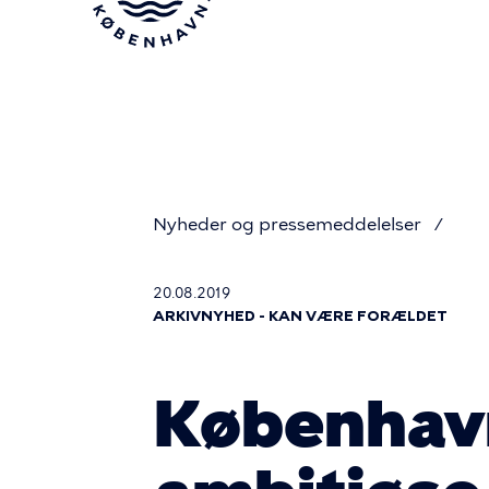
Gå
til
hovedindhold
Nyheder og pressemeddelelser
Du
20.08.2019
ARKIVNYHED - KAN VÆRE FORÆLDET
er
København
her