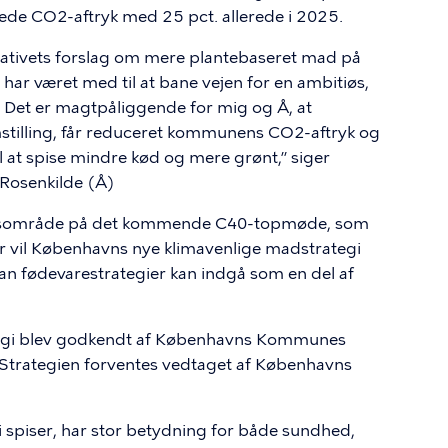
ede CO2-aftryk med 25 pct. allerede i 2025.
ernativets forslag om mere plantebaseret mad på
har været med til at bane vejen for en ambitiøs,
. Det er magtpåliggende for mig og Å, at
tilling, får reduceret kommunens CO2-aftryk og
l at spise mindre kød og mere grønt,” siger
 Rosenkilde (Å)
okusområde på det kommende C40-topmøde, som
er vil Københavns nye klimavenlige madstrategi
an fødevarestrategier kan indgå som en del af
egi blev godkendt af Københavns Kommunes
 Strategien forventes vedtaget af Københavns
 spiser, har stor betydning for både sundhed,