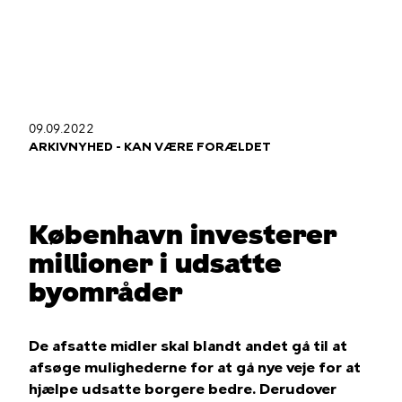
Gå
til
hovedindhold
09.09.2022
Du
ARKIVNYHED - KAN VÆRE FORÆLDET
er
her
København investerer
millioner i udsatte
byområder
De afsatte midler skal blandt andet gå til at
afsøge mulighederne for at gå nye veje for at
hjælpe udsatte borgere bedre. Derudover