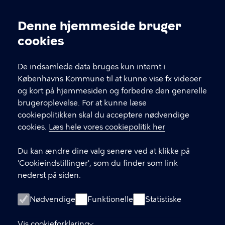
Kontakt Københavns Kommune
Denne hjemmeside bruger
Cookieindstillinger
cookies
T
33 66 33 66
l
Find andre kontakter her
f
De indsamlede data bruges kun internt i
.
Københavns Kommune til at kunne vise fx videoer
CVR-nummer
64942212
og kort på hjemmesiden og forbedre den generelle
brugeroplevelse. For at kunne læse
GENVEJE
cookiepolitikken skal du acceptere nødvendige
cookies.
Læs hele vores cookiepolitik her
Hvis du vil klage
Du kan ændre dine valg senere ved at klikke på
Digital Post
'Cookieindstillinger', som du finder som link
Databeskyttelse
nederst på siden.
Job
Nødvendige
Funktionelle
Statistiske
Tilgængelighedserklæring
Vis cookieforklaring
Om hjemmesiden