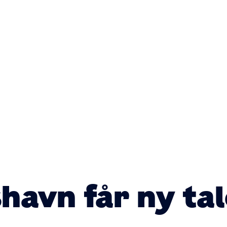
Primær
navigatio
shavn får ny ta