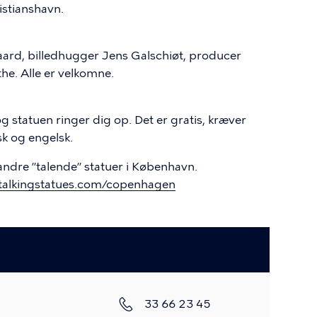
istianshavn.
aard, billedhugger Jens Galschiøt, producer
he. Alle er velkomne.
tatuen ringer dig op. Det er gratis, kræver
k og engelsk.
ndre ”talende” statuer i København.
talkingstatues.com/copenhagen
Telefon
33 66 23 45