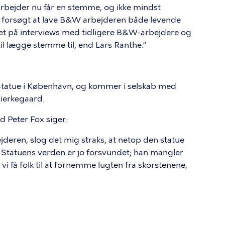
arbejder nu får en stemme, og ikke mindst
g forsøgt at lave B&W arbejderen både levende
eret på interviews med tidligere B&W-arbejdere og
til lægge stemme til, end Lars Ranthe.”
 Statue i København, og kommer i selskab med
ierkegaard.
 Peter Fox siger:
deren, slog det mig straks, at netop den statue
. Statuens verden er jo forsvundet; han mangler
vi få folk til at fornemme lugten fra skorstenene,