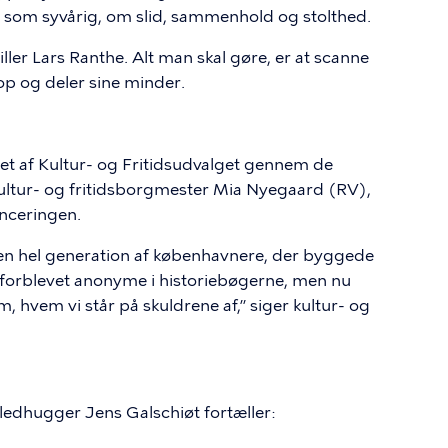
som syvårig, om slid, sammenhold og stolthed.
piller Lars Ranthe. Alt man skal gøre, er at scanne
op og deler sine minder.
et af Kultur- og Fritidsudvalget gennem de
kultur- og fritidsborgmester Mia Nyegaard (RV),
lanceringen.
 en hel generation af københavnere, der byggede
forblevet anonyme i historiebøgerne, men nu
, hvem vi står på skuldrene af,” siger kultur- og
edhugger Jens Galschiøt fortæller: