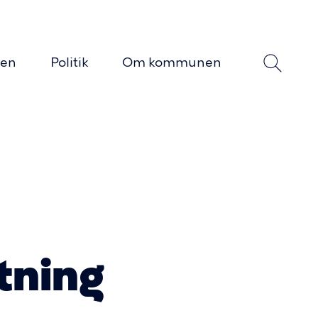
yen
Politik
Om kommunen
n
tning