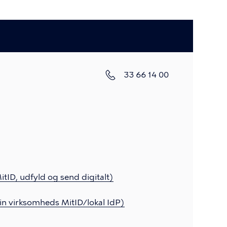
Telefon
33 66 14 00
itID, udfyld og send digitalt)
din virksomheds MitID/lokal IdP)